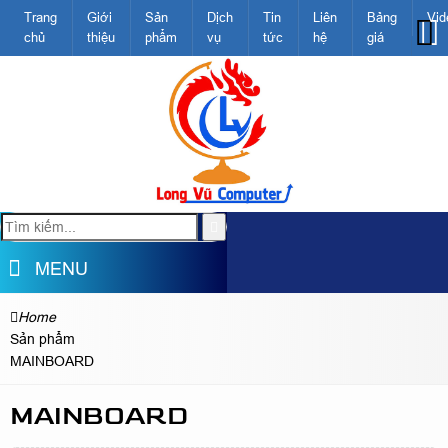
Trang
Giới
Sản
Dịch
Tin
Liên
Bảng
Vid
chủ
thiệu
phẩm
vụ
tức
hệ
giá
MENU
Home
Sản phẩm
MAINBOARD
MAINBOARD