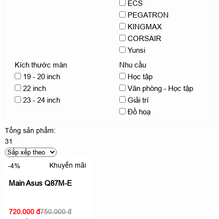
ECS
PEGATRON
KINGMAX
CORSAIR
Yunsi
Kích thước màn
Nhu cầu
19 - 20 inch
Học tập
22 inch
Văn phòng - Học tập
23 - 24 inch
Giải trí
Đồ hoạ
Tổng sản phẩm:
31
Khuyến mãi
-4%
Main Asus Q87M-E
720.000 đ
750.000 đ