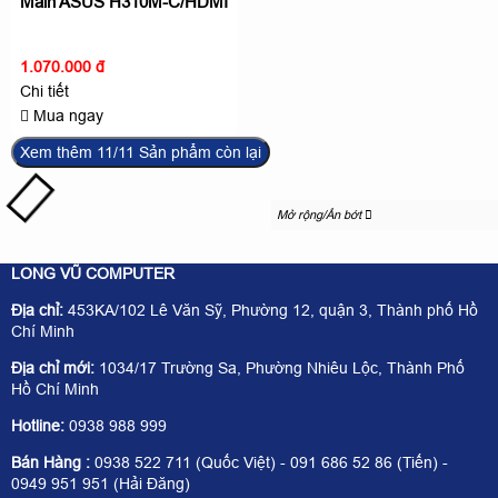
Main ASUS H310M-C/HDMI
1.070.000 đ
Chi tiết
Mua ngay
Xem thêm
11
/11 Sản phẩm còn lại
Mở rộng/Ẩn bớt
LONG VŨ COMPUTER
Địa chỉ:
453KA/102 Lê Văn Sỹ, Phường 12, quận 3, Thành phố Hồ
Chí Minh
Địa chỉ mới:
1034/17 Trường Sa, Phường Nhiêu Lộc, Thành Phố
Hồ Chí Minh
Hotline:
0938 988 999
Bán Hàng :
0938 522 711 (Quốc Việt) - 091 686 52 86 (Tiến) -
0949 951 951 (Hải Đăng)