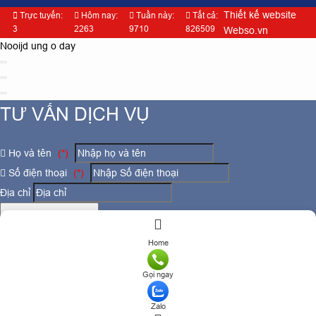
Thiết kế website
Trực tuyến:
Hôm nay:
Tuần này:
Tất cả:
3
2263
9710
826509
Webso.vn
Nooijd ung o day
TƯ VẤN DỊCH VỤ
Họ và tên
(*)
Số điện thoại
(*)
Địa chỉ
Đăng ký tư vấn
TƯ VẤN DỊCH VỤ
Home
Gọi ngay
Họ và tên
(*)
Zalo