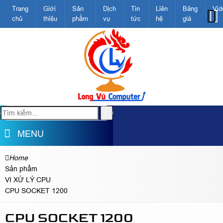
Trang
Giới
Sản
Dịch
Tin
Liên
Bảng
Vid
chủ
thiệu
phẩm
vụ
tức
hệ
giá
MENU
Home
Sản phẩm
VI XỬ LÝ CPU
CPU SOCKET 1200
CPU SOCKET 1200