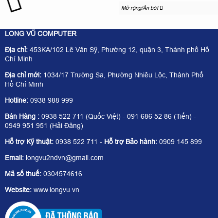
Mở rộng/Ẩn bớt
LONG VŨ COMPUTER
Địa chỉ:
453KA/102 Lê Văn Sỹ, Phường 12, quận 3, Thành phố Hồ
Chí Minh
Địa chỉ mới:
1034/17 Trường Sa, Phường Nhiêu Lộc, Thành Phố
Hồ Chí Minh
Hotline:
0938 988 999
Bán Hàng :
0938 522 711 (Quốc Việt) - 091 686 52 86 (Tiến) -
0949 951 951 (Hải Đăng)
Hỗ trợ Kỹ thuật:
0938 522 711 -
Hỗ trợ Bảo hành:
0909 145 899
Email:
longvu2ndvn@gmail.com
Mã số thuế:
0304574616
Website:
www.longvu.vn