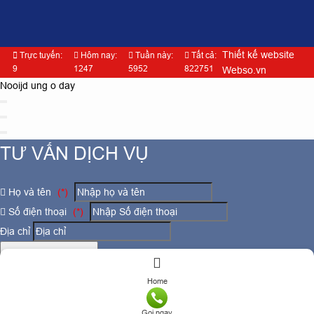
Thiết kế website
Trực tuyến:
Hôm nay:
Tuần này:
Tất cả:
9
1247
5952
822751
Webso.vn
Nooijd ung o day
TƯ VẤN DỊCH VỤ
Họ và tên
(*)
Số điện thoại
(*)
Địa chỉ
Đăng ký tư vấn
TƯ VẤN DỊCH VỤ
Home
Gọi ngay