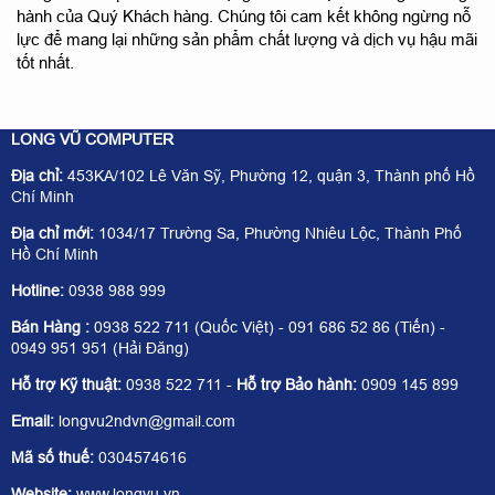
hành của Quý Khách hàng. Chúng tôi cam kết không ngừng nỗ
lực để mang lại những sản phẩm chất lượng và dịch vụ hậu mãi
tốt nhất.
LONG VŨ COMPUTER
Địa chỉ:
453KA/102 Lê Văn Sỹ, Phường 12, quận 3, Thành phố Hồ
Chí Minh
Địa chỉ mới:
1034/17 Trường Sa, Phường Nhiêu Lộc, Thành Phố
Hồ Chí Minh
Hotline:
0938 988 999
Bán Hàng :
0938 522 711 (Quốc Việt) - 091 686 52 86 (Tiến) -
0949 951 951 (Hải Đăng)
Hỗ trợ Kỹ thuật:
0938 522 711 -
Hỗ trợ Bảo hành:
0909 145 899
Email:
longvu2ndvn@gmail.com
Mã số thuế:
0304574616
Website:
www.longvu.vn