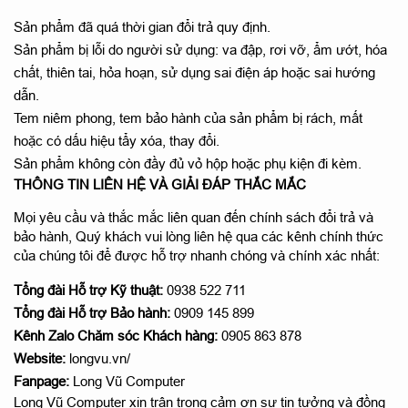
Sản phẩm đã quá thời gian đổi trả quy định.
Sản phẩm bị lỗi do người sử dụng: va đập, rơi vỡ, ẩm ướt, hóa
chất, thiên tai, hỏa hoạn, sử dụng sai điện áp hoặc sai hướng
dẫn.
Tem niêm phong, tem bảo hành của sản phẩm bị rách, mất
hoặc có dấu hiệu tẩy xóa, thay đổi.
Sản phẩm không còn đầy đủ vỏ hộp hoặc phụ kiện đi kèm.
THÔNG TIN LIÊN HỆ VÀ GIẢI ĐÁP THẮC MẮC
Mọi yêu cầu và thắc mắc liên quan đến chính sách đổi trả và
bảo hành, Quý khách vui lòng liên hệ qua các kênh chính thức
của chúng tôi để được hỗ trợ nhanh chóng và chính xác nhất:
Tổng đài Hỗ trợ Kỹ thuật:
0938 522 711
Tổng đài Hỗ trợ Bảo hành:
0909 145 899
Kênh Zalo Chăm sóc Khách hàng:
0905 863 878
Website:
longvu.vn/
Fanpage:
Long Vũ Computer
Long Vũ Computer xin trân trọng cảm ơn sự tin tưởng và đồng