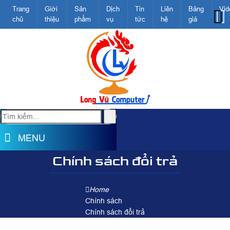
Trang
Giới
Sản
Dịch
Tin
Liên
Bảng
Vid
chủ
thiệu
phẩm
vụ
tức
hệ
giá
MENU
Chính sách đổi trả
Home
Chính sách
Chính sách đổi trả