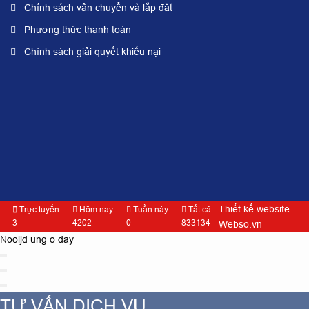
Chính sách vận chuyển và lắp đặt
Phương thức thanh toán
Chính sách giải quyết khiếu nại
Thiết kế website
Trực tuyến:
Hôm nay:
Tuần này:
Tất cả:
3
4202
0
833134
Webso.vn
Nooijd ung o day
TƯ VẤN DỊCH VỤ