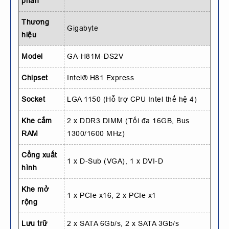
phần
Thương
Gigabyte
hiệu
Model
GA-H81M-DS2V
Chipset
Intel® H81 Express
Socket
LGA 1150 (Hỗ trợ CPU Intel thế hệ 4)
Khe cắm
2 x DDR3 DIMM (Tối đa 16GB, Bus
RAM
1300/1600 MHz)
Cổng xuất
1 x D-Sub (VGA), 1 x DVI-D
hình
Khe mở
1 x PCIe x16, 2 x PCIe x1
rộng
Lưu trữ
2 x SATA 6Gb/s, 2 x SATA 3Gb/s