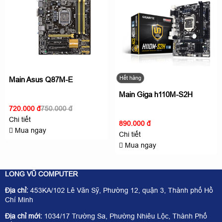
Hết hàng
Main Asus Q87M-E
Main Giga h110M-S2H
720.000 đ
750.000 đ
Chi tiết
890.000 đ
Mua ngay
Chi tiết
Mua ngay
LONG VŨ COMPUTER
Địa chỉ:
453KA/102 Lê Văn Sỹ, Phường 12, quận 3, Thành phố Hồ
Chí Minh
Địa chỉ mới:
1034/17 Trường Sa, Phường Nhiêu Lộc, Thành Phố