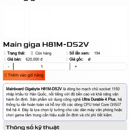
Main giga H81M-DS2V
Trạng thái:
Còn hàng
Số lần xem:
194
Giá bán:
620,000 đ
Giá gốc:
0
-
+
Thêm vào giỏ hàng
Mainboard Gigabyte H81M-DS2V
là dòng bo mạch chủ socket 1150
nhập khẩu từ Hàn Quốc, nổi tiếng với độ bền cao và khả năng vận
hành ổn định. Sản phẩm sử dụng công nghệ
Ultra Durable 4 Plus
, hệ
thống tụ rắn hoàn toàn và hỗ trợ tốt các dòng CPU Intel Core i3/i5/i7
thế hệ 4. Đây là lựa chọn lý tưởng cho các dàn máy văn phòng hoặc
chơi game tầm trung cần hiệu suất ổn định và chi phí tiết kiệm.
Thông số kỹ thuật