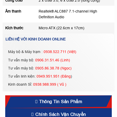
Cổng USB
2 x USB 3.0, 6 x USB 2.0 (tổng cộng)
Âm thanh
Realtek® ALC887 7.1-channel High
Definition Audio
Kích thước
Micro ATX (22.6cm x 17cm)
LIÊN HỆ VỚI KINH DOANH ONLINE
Máy bộ & Máy trạm :
0938.522.711 (Việt)
Tư vấn máy bộ:
0906.31.51.46 (Linh)
Tư vấn máy bộ:
0905.86.38.78 (Ngọc)
Tư vấn linh kiện:
0949.951.951 (Đăng
)
Kinh doanh Sỉ:
0938.988.999 ( Vũ )
Thông Tin Sản Phẩm
Chính Sách Vận Chuyển