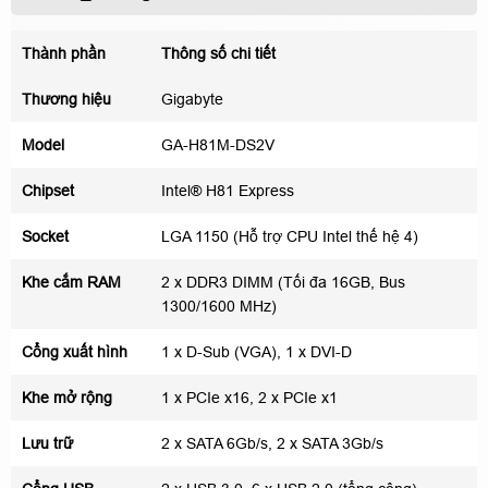
Thành phần
Thông số chi tiết
Thương hiệu
Gigabyte
Model
GA-H81M-DS2V
Chipset
Intel® H81 Express
Socket
LGA 1150 (Hỗ trợ CPU Intel thế hệ 4)
Khe cắm RAM
2 x DDR3 DIMM (Tối đa 16GB, Bus
1300/1600 MHz)
Cổng xuất hình
1 x D-Sub (VGA), 1 x DVI-D
Khe mở rộng
1 x PCIe x16, 2 x PCIe x1
Lưu trữ
2 x SATA 6Gb/s, 2 x SATA 3Gb/s