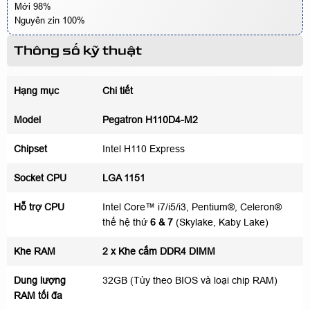
Mới 98%
Nguyên zin 100%
Thông số kỹ thuật
Hạng mục
Chi tiết
Model
Pegatron H110D4-M2
Chipset
Intel H110 Express
Socket CPU
LGA 1151
Hỗ trợ CPU
Intel Core™ i7/i5/i3, Pentium®, Celeron®
thế hệ thứ
6 & 7
(Skylake, Kaby Lake)
Khe RAM
2 x Khe cắm DDR4 DIMM
Dung lượng
32GB (Tùy theo BIOS và loại chip RAM)
RAM tối đa