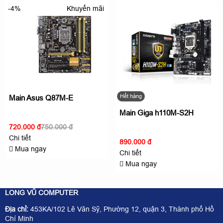
Khuyến mãi
-4%
Hết hàng
Main Asus Q87M-E
Main Giga h110M-S2H
720.000 đ
750.000 đ
Chi tiết
890.000 đ
Mua ngay
Chi tiết
Mua ngay
LONG VŨ COMPUTER
Địa chỉ:
453KA/102 Lê Văn Sỹ, Phường 12, quận 3, Thành phố Hồ
Chí Minh