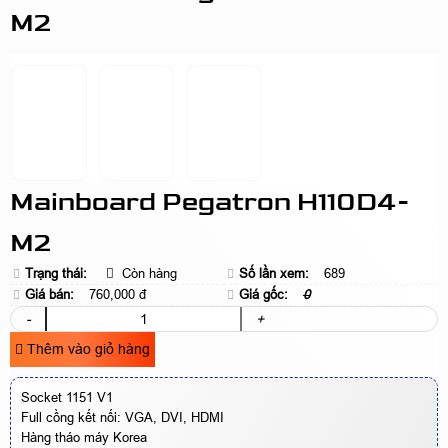
M2
Mainboard Pegatron H110D4-
M2
Trạng thái:
Còn hàng
Số lần xem:
689
Giá bán:
760,000 đ
Giá gốc:
0
-
+
Thêm vào giỏ hàng
Socket 1151 V1
Full cồng kết nối: VGA, DVI, HDMI
Hàng tháo máy Korea