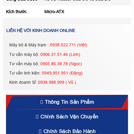
Kích thước
Micro-ATX
LIÊN HỆ VỚI KINH DOANH ONLINE
Máy bộ & Máy trạm :
0938.522.711 (Việt)
Tư vấn máy bộ:
0906.31.51.46 (Linh)
Tư vấn máy bộ:
0905.86.38.78 (Ngọc)
Tư vấn linh kiện:
0949.951.951 (Đăng
)
Kinh doanh Sỉ:
0938.988.999 ( Vũ )
Thông Tin Sản Phẩm
Chính Sách Vận Chuyển
Chính Sách Bảo Hành