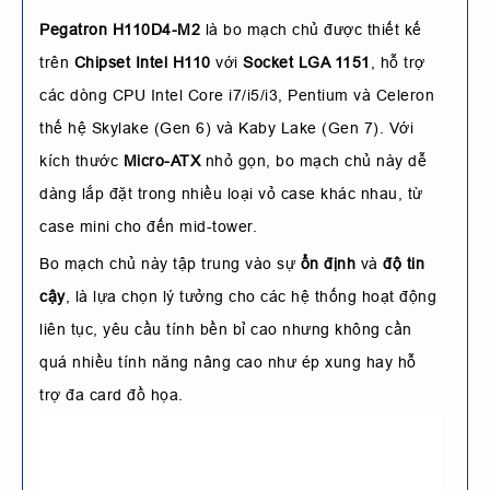
Pegatron H110D4-M2
là bo mạch chủ được thiết kế
trên
Chipset Intel H110
với
Socket LGA 1151
, hỗ trợ
các dòng CPU Intel Core i7/i5/i3, Pentium và Celeron
thế hệ Skylake (Gen 6) và Kaby Lake (Gen 7). Với
kích thước
Micro-ATX
nhỏ gọn, bo mạch chủ này dễ
dàng lắp đặt trong nhiều loại vỏ case khác nhau, từ
case mini cho đến mid-tower.
Bo mạch chủ này tập trung vào sự
ổn định
và
độ tin
cậy
, là lựa chọn lý tưởng cho các hệ thống hoạt động
liên tục, yêu cầu tính bền bỉ cao nhưng không cần
quá nhiều tính năng nâng cao như ép xung hay hỗ
trợ đa card đồ họa.