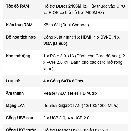
Tốc độ RAM
Hỗ trợ DDR4
2133MHz
(Tùy thuộc vào CPU
và BIOS có thể hỗ trợ 2400MHz)
Kiến trúc RAM
Kênh đôi (Dual Channel)
Đồ họa tích hợp
Cổng xuất hình:
1 x HDMI, 1 x DVI-D, 1 x
VGA (D-Sub)
Khe mở rộng
1 x PCIe 3.0 x16 (Dành cho Card đồ họa), 2
x PCIe 2.0 x1 (Dành cho các card mở rộng
khác)
Lưu trữ
4 x Cổng SATA 6Gb/s
Âm thanh
Realtek ALC-series HD Audio
Mạng LAN
Realtek
Gigabit
LAN (10/100/1000 Mb/s)
Cổng USB sau
2 x USB 3.0, 4 x USB 2.0
Cổng USB trước
Hỗ trợ Header USB 3.0 và USB 2.0