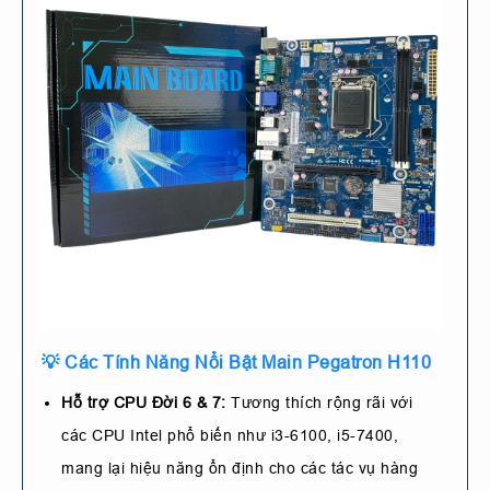
💡 Các Tính Năng Nổi Bật Main Pegatron H110
Hỗ trợ CPU Đời 6 & 7:
Tương thích rộng rãi với
các CPU Intel phổ biến như i3-6100, i5-7400,
mang lại hiệu năng ổn định cho các tác vụ hàng