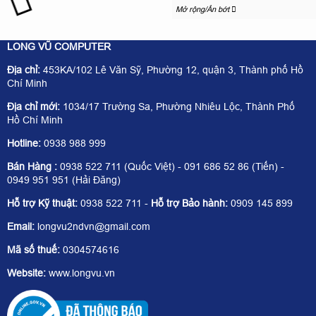
Mở rộng/Ẩn bớt
LONG VŨ COMPUTER
Địa chỉ:
453KA/102 Lê Văn Sỹ, Phường 12, quận 3, Thành phố Hồ
Chí Minh
Địa chỉ mới:
1034/17 Trường Sa, Phường Nhiêu Lộc, Thành Phố
Hồ Chí Minh
Hotline:
0938 988 999
Bán Hàng :
0938 522 711 (Quốc Việt) - 091 686 52 86 (Tiến) -
0949 951 951 (Hải Đăng)
Hỗ trợ Kỹ thuật:
0938 522 711 -
Hỗ trợ Bảo hành:
0909 145 899
Email:
longvu2ndvn@gmail.com
Mã số thuế:
0304574616
Website:
www.longvu.vn