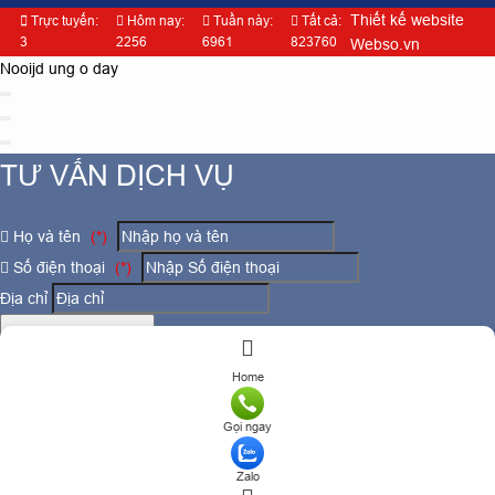
Thiết kế website
Trực tuyến:
Hôm nay:
Tuần này:
Tất cả:
3
2256
6961
823760
Webso.vn
Nooijd ung o day
TƯ VẤN DỊCH VỤ
Họ và tên
(*)
Số điện thoại
(*)
Địa chỉ
Đăng ký tư vấn
TƯ VẤN DỊCH VỤ
Home
Gọi ngay
Họ và tên
(*)
Zalo
Số điện thoại
(*)