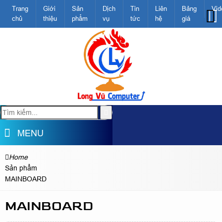
Trang
Giới
Sản
Dịch
Tin
Liên
Bảng
Vid
chủ
thiệu
phẩm
vụ
tức
hệ
giá
MENU
Home
Sản phẩm
MAINBOARD
MAINBOARD