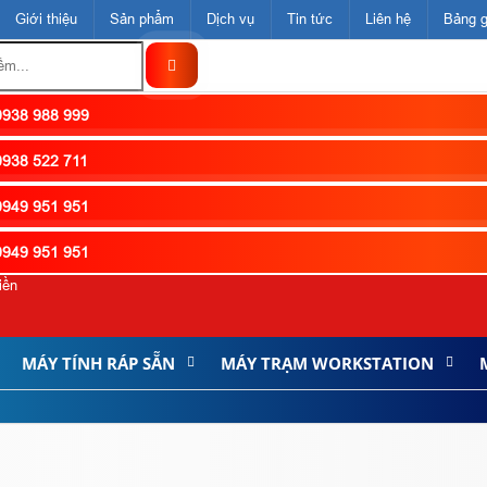
Giới thiệu
Sản phẩm
Dịch vụ
Tin tức
Liên hệ
Bảng g
938 988 999
938 522 711
949 951 951
949 951 951
iền
MÁY TÍNH RÁP SẴN
MÁY TRẠM WORKSTATION