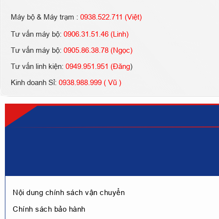
Máy bộ & Máy trạm :
0938.522.711 (Việt)
Tư vấn máy bộ:
0906.31.51.46 (Linh)
Tư vấn máy bộ:
0905.86.38.78 (Ngọc)
Tư vấn linh kiện:
0949.951.951 (Đăng
)
Kinh doanh Sỉ:
0938.988.999 ( Vũ )
Nội dung chính sách vận chuyển
Chính sách bảo hành