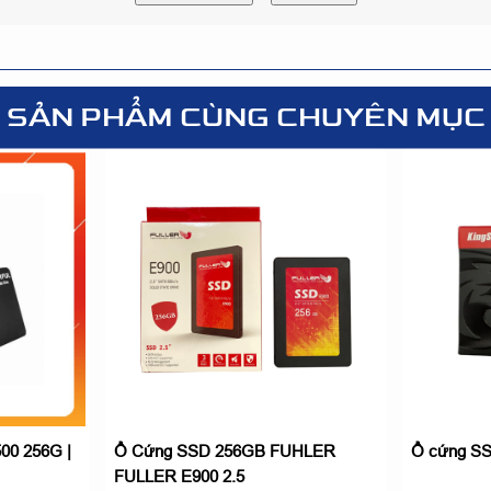
SẢN PHẨM CÙNG CHUYÊN MỤC
00 256G |
Ổ Cứng SSD 256GB FUHLER
Ổ cứng SS
FULLER E900 2.5