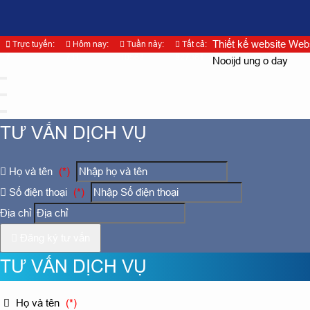
Thiết kế website Web
Trực tuyến:
Hôm nay:
Tuần này:
Tất cả:
7
711
10562
827361
Nooijd ung o day
TƯ VẤN DỊCH VỤ
Họ và tên
(*)
Số điện thoại
(*)
Địa chỉ
Đăng ký tư vấn
TƯ VẤN DỊCH VỤ
Họ và tên
(*)