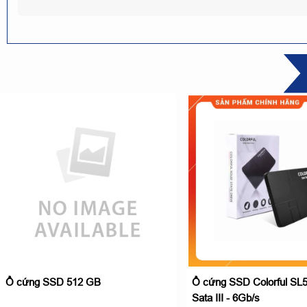
Ổ cứng SSD 512 GB
Ổ cứng SSD Colorful SL5
Sata III - 6Gb/s