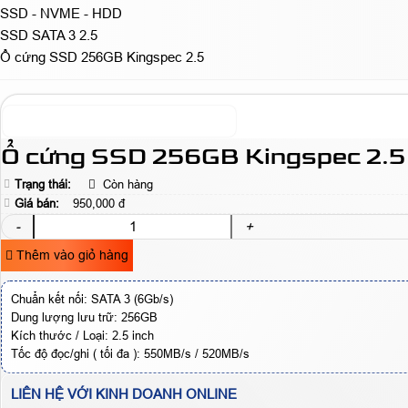
SSD - NVME - HDD
SSD SATA 3 2.5
Ổ cứng SSD 256GB Kingspec 2.5
Ổ cứng SSD 256GB Kingspec 2.5
Trạng thái:
Còn hàng
Giá bán:
950,000 đ
-
+
Thêm vào giỏ hàng
Chuẩn kết nối: SATA 3 (6Gb/s)
Dung lượng lưu trữ: 256GB
Kích thước / Loại: 2.5 inch
Tốc độ đọc/ghi ( tối đa ): 550MB/s / 520MB/s
LIÊN HỆ VỚI KINH DOANH ONLINE