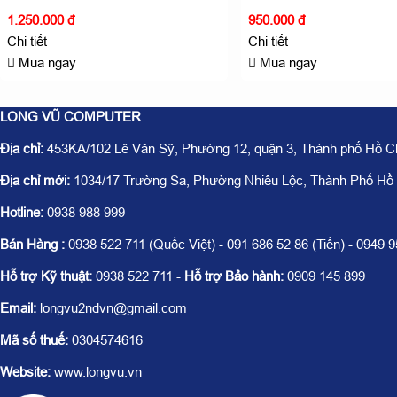
1.250.000 đ
950.000 đ
Chi tiết
Chi tiết
Mua ngay
Mua ngay
LONG VŨ COMPUTER
Địa chỉ:
453KA/102 Lê Văn Sỹ, Phường 12, quận 3, Thành phố Hồ C
Địa chỉ mới:
1034/17 Trường Sa, Phường Nhiêu Lộc, Thành Phố Hồ
Hotline:
0938 988 999
Bán Hàng :
0938 522 711 (Quốc Việt) - 091 686 52 86 (Tiến) - 0949 
Hỗ trợ Kỹ thuật:
0938 522 711 -
Hỗ trợ Bảo hành:
0909 145 899
Email:
longvu2ndvn@gmail.com
Mã số thuế:
0304574616
Website:
www.longvu.vn