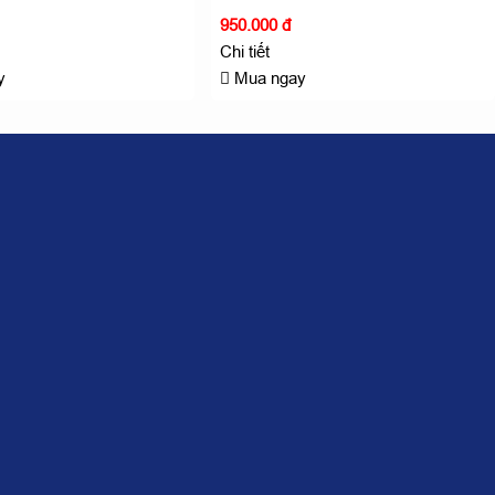
950.000 đ
Chi tiết
y
Mua ngay