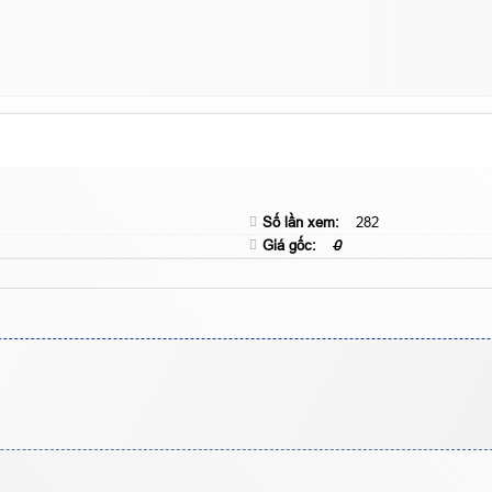
Số lần xem:
282
Giá gốc:
0