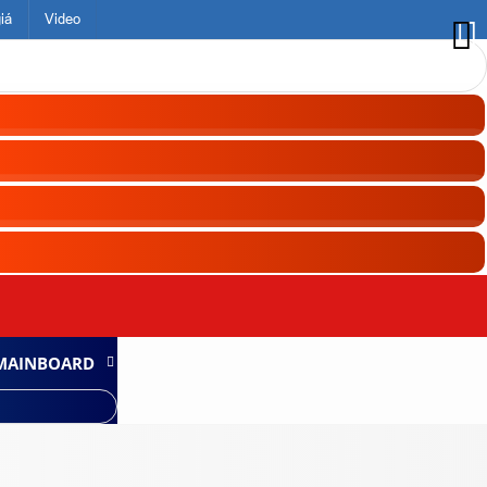
iá
Video
MAINBOARD