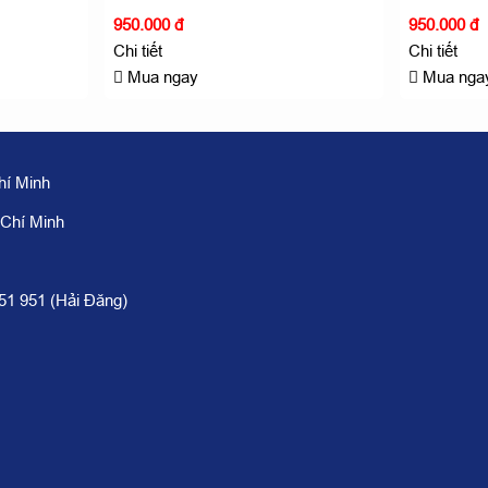
950.000 đ
950.000 đ
Chi tiết
Chi tiết
Mua ngay
Mua nga
hí Minh
 Chí Minh
951 951 (Hải Đăng)