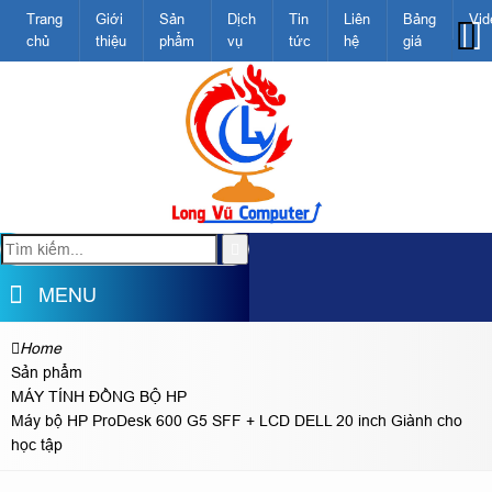
Trang
Giới
Sản
Dịch
Tin
Liên
Bảng
Vid
chủ
thiệu
phẩm
vụ
tức
hệ
giá
MENU
Home
Sản phẩm
MÁY TÍNH ĐỒNG BỘ HP
Máy bộ HP ProDesk 600 G5 SFF + LCD DELL 20 inch Giành cho
học tập