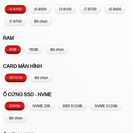
i3-8100
i5-8500
i3-9100
i7-8700
i5-9400
I7-9700
Bỏ chọn
RAM
8GB
16GB
Bỏ chọn
CARD MÀN HÌNH
GT1010
Bỏ chọn
Ổ CỨNG SSD - NVME
256Gb
NVME 256
SSD 512GB
NVME 512GB
Bỏ chọn