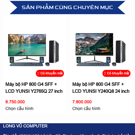
SẢN PHẨM CÙNG CHUYÊN MỤC
Có khuyến mãi
Có khuyến mãi
Máy bộ HP 800 G4 SFF +
Máy bộ HP 800 G4 SFF +
LCD YUNSI Y2765Q 27 inch
LCD YUNSI Y240Q8 24 inch
Nhỏ gọn, hiệu suất cao
Nhỏ gọn, hiệu suất cao
8.750.000
7.800.000
Chọn cấu hình
Chọn cấu hình
LONG VŨ COMPUTER