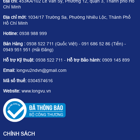
Địa chỉ:
453KA/102 Lê Văn Sỹ, Phường 12, quận 3, Thành phố Hồ
Chí Minh
Địa chỉ mới:
1034/17 Trường Sa, Phường Nhiêu Lộc, Thành Phố
Hồ Chí Minh
Hotline:
0938 988 999
Bán Hàng :
0938 522 711 (Quốc Việt) - 091 686 52 86 (Tiến) -
0949 951 951 (Hải Đăng)
Hỗ trợ Kỹ thuật:
0938 522 711 -
Hỗ trợ Bảo hành:
0909 145 899
Email:
longvu2ndvn@gmail.com
Mã số thuế:
0304574616
Website:
www.longvu.vn
CHÍNH SÁCH