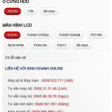
Ổ CỨNG HDD
500GB
1TB
Bỏ chọn
MÀN HÌNH LCD
E2016
YUNSI Y2765Q
YUNSI Y240Q8
P2719H
SE2416HM
P24H-G4
P2417
Bỏ chọn
Có lỗi xảy ra!
LIÊN HỆ VỚI KINH DOANH ONLINE
Máy bộ & Máy trạm :
0938.522.711 (Việt)
Tư vấn máy bộ:
0906.31.51.46 (Linh)
Tư vấn máy bộ:
0905.86.38.78 (Ngọc)
Tư vấn linh kiện:
0949.951.951 (Đăng
)
Kinh doanh Sỉ:
0938.988.999 ( Vũ )