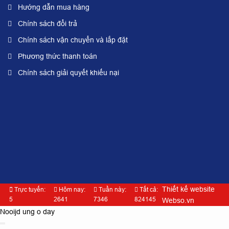
Hướng dẫn mua hàng
Chính sách đổi trả
Chính sách vận chuyển và lắp đặt
Phương thức thanh toán
Chính sách giải quyết khiếu nại
Thiết kế website
Trực tuyến:
Hôm nay:
Tuần này:
Tất cả:
5
2641
7346
824145
Webso.vn
Nooijd ung o day