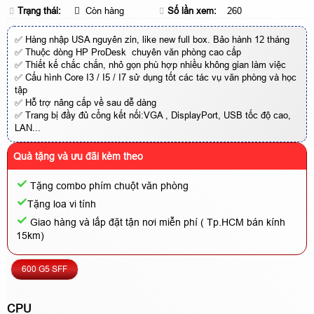
Trạng thái:
Còn hàng
Số lần xem:
260
✅ Hàng nhập USA nguyên zin, like new full box. Bảo hành 12 tháng
✅ Thuộc dòng HP ProDesk chuyên văn phòng cao cấp
✅ Thiết kế chắc chắn, nhỏ gọn phù hợp nhiều không gian làm việc
✅ Cấu hình Core I3 / I5 / I7 sử dụng tốt các tác vụ văn phòng và học
tập
✅ Hỗ trợ nâng cấp về sau dễ dàng
✅ Trang bị đầy đủ cổng kết nối:VGA , DisplayPort, USB tốc độ cao,
LAN...
Quà tặng và ưu đãi kèm theo
Tặng combo phím chuột văn phòng
Tặng loa vi tính
Giao hàng và lắp đặt tận nơi miễn phí ( Tp.HCM bán kính
15km)
600 G5 SFF
CPU