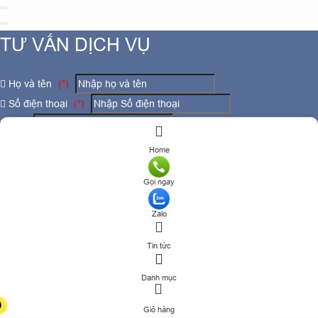
TƯ VẤN DỊCH VỤ
Họ và tên
(*)
Số điện thoại
(*)
Địa chỉ
Đăng ký tư vấn
Home
TƯ VẤN DỊCH VỤ
Gọi ngay
Họ và tên
(*)
Zalo
Tin tức
Số điện thoại
(*)
Danh mục
Địa chỉ
0
Giỏ hàng