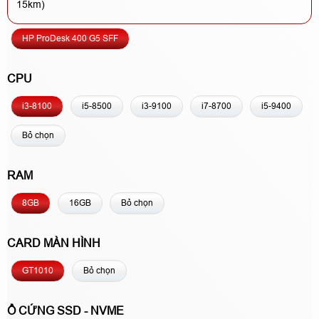
15km)
HP ProDesk 400 G5 SFF
CPU
i3-8100
i5-8500
i3-9100
i7-8700
i5-9400
Bỏ chọn
RAM
8GB
16GB
Bỏ chọn
CARD MÀN HÌNH
GT1010
Bỏ chọn
Ổ CỨNG SSD - NVME