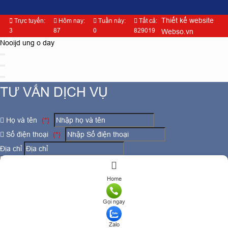
Thiết kế website
Trực tuyến:
Hôm nay:
Tuần này:
Tất cả:
3
87
0
829019
Webso.vn
Nooijd ung o day
TƯ VẤN DỊCH VỤ
Họ và tên
(*)
Số điện thoại
(*)
Địa chỉ
Đăng ký tư vấn
Home
TƯ VẤN DỊCH VỤ
Gọi ngay
Họ và tên
(*)
Zalo