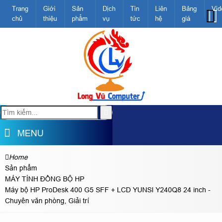
Trang
Giới
Sản
Dịch
Tin
Liên
Bảng
Vid
chủ
thiệu
phẩm
vụ
tức
hệ
giá
MENU
Home
Sản phẩm
MÁY TÍNH ĐỒNG BỘ HP
Máy bộ HP ProDesk 400 G5 SFF + LCD YUNSI Y240Q8 24 inch -
Chuyên văn phòng, Giải trí