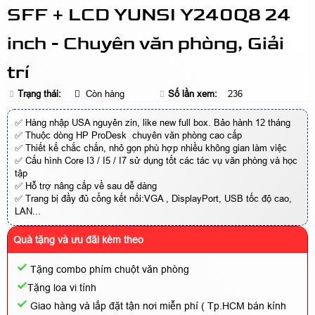
SFF + LCD YUNSI Y240Q8 24
inch - Chuyên văn phòng, Giải
trí
Trạng thái:
Còn hàng
Số lần xem:
236
✅ Hàng nhập USA nguyên zin, like new full box. Bảo hành 12 tháng
✅ Thuộc dòng HP ProDesk chuyên văn phòng cao cấp
✅ Thiết kế chắc chắn, nhỏ gọn phù hợp nhiều không gian làm việc
✅ Cấu hình Core I3 / I5 / I7 sử dụng tốt các tác vụ văn phòng và học
tập
✅ Hỗ trợ nâng cấp về sau dễ dàng
✅ Trang bị đầy đủ cổng kết nối:VGA , DisplayPort, USB tốc độ cao,
LAN...
Quà tặng và ưu đãi kèm theo
Tặng combo phím chuột văn phòng
Tặng loa vi tính
Giao hàng và lắp đặt tận nơi miễn phí ( Tp.HCM bán kính