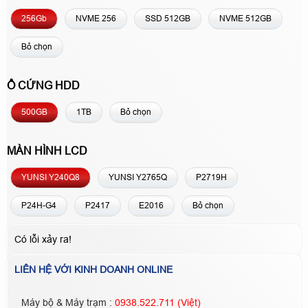
256Gb
NVME 256
SSD 512GB
NVME 512GB
Bỏ chọn
Ổ CỨNG HDD
500GB
1TB
Bỏ chọn
MÀN HÌNH LCD
YUNSI Y240Q8
YUNSI Y2765Q
P2719H
P24H-G4
P2417
E2016
Bỏ chọn
Có lỗi xảy ra!
LIÊN HỆ VỚI KINH DOANH ONLINE
Máy bộ & Máy trạm :
0938.522.711 (Việt)