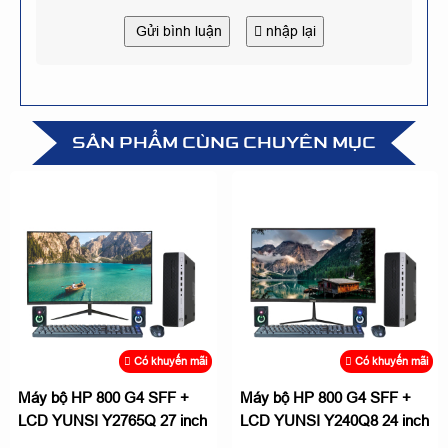
Gửi bình luận
nhập lại
SẢN PHẨM CÙNG CHUYÊN MỤC
Có khuyến mãi
Có khuyến mãi
Máy bộ HP 800 G4 SFF +
Máy bộ HP 800 G4 SFF +
LCD YUNSI Y2765Q 27 inch
LCD YUNSI Y240Q8 24 inch
Nhỏ gọn, hiệu suất cao
Nhỏ gọn, hiệu suất cao