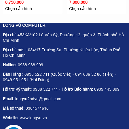
8.750.000
7.800.000
Chọn cấu hình
Chọn cấu hình
LONG VŨ COMPUTER
Địa chỉ:
453KA/102 Lê Văn Sỹ, Phường 12, quận 3, Thành phố Hồ
Chí Minh
Địa chỉ mới:
1034/17 Trường Sa, Phường Nhiêu Lộc, Thành Phố
Hồ Chí Minh
Hotline:
0938 988 999
Bán Hàng :
0938 522 711 (Quốc Việt) - 091 686 52 86 (Tiến) -
0949 951 951 (Hải Đăng)
Hỗ trợ Kỹ thuật:
0938 522 711 -
Hỗ trợ Bảo hành:
0909 145 899
Email:
longvu2ndvn@gmail.com
Mã số thuế:
0304574616
Website:
www.longvu.vn