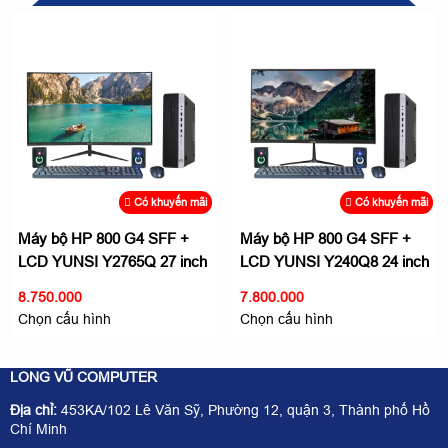
Có khuyến mãi
Có khuyến mãi
Máy bộ HP 800 G4 SFF +
Máy bộ HP 800 G4 SFF +
LCD YUNSI Y2765Q 27 inch
LCD YUNSI Y240Q8 24 inch
Nhỏ gọn, hiệu suất cao
Nhỏ gọn, hiệu suất cao
8.750.000
7.800.000
Chọn cấu hình
Chọn cấu hình
LONG VŨ COMPUTER
Địa chỉ:
453KA/102 Lê Văn Sỹ, Phường 12, quận 3, Thành phố Hồ
Chí Minh