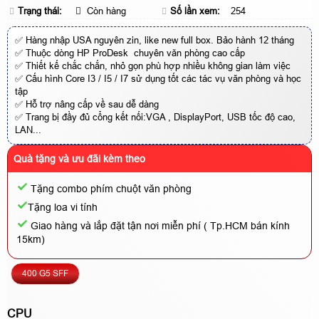
Trạng thái:
Còn hàng
Số lần xem:
254
✅ Hàng nhập USA nguyên zin, like new full box. Bảo hành 12 tháng
✅ Thuộc dòng HP ProDesk chuyên văn phòng cao cấp
✅ Thiết kế chắc chắn, nhỏ gọn phù hợp nhiều không gian làm việc
✅ Cấu hình Core I3 / I5 / I7 sử dụng tốt các tác vụ văn phòng và học
tập
✅ Hỗ trợ nâng cấp về sau dễ dàng
✅ Trang bị đầy đủ cổng kết nối:VGA , DisplayPort, USB tốc độ cao,
LAN...
Quà tặng và ưu đãi kèm theo
Tặng combo phím chuột văn phòng
Tặng loa vi tính
Giao hàng và lắp đặt tận nơi miễn phí ( Tp.HCM bán kính
15km)
400 G5 SFF
CPU