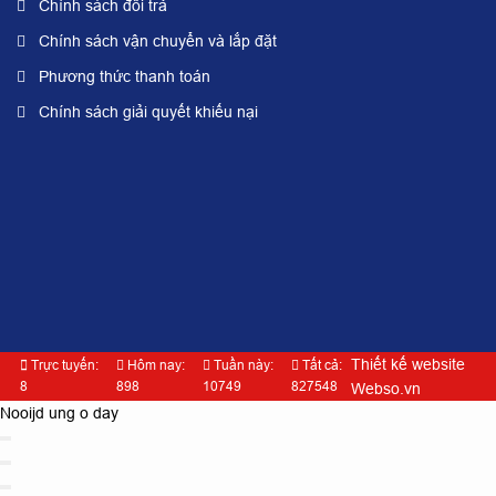
Chính sách đổi trả
Chính sách vận chuyển và lắp đặt
Phương thức thanh toán
Chính sách giải quyết khiếu nại
Thiết kế website
Trực tuyến:
Hôm nay:
Tuần này:
Tất cả:
8
898
10749
827548
Webso.vn
Nooijd ung o day