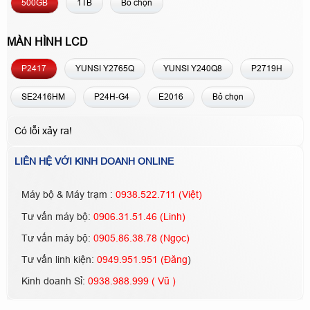
500GB
1TB
Bỏ chọn
MÀN HÌNH LCD
P2417
YUNSI Y2765Q
YUNSI Y240Q8
P2719H
SE2416HM
P24H-G4
E2016
Bỏ chọn
Có lỗi xảy ra!
LIÊN HỆ VỚI KINH DOANH ONLINE
Máy bộ & Máy trạm :
0938.522.711 (Việt)
Tư vấn máy bộ:
0906.31.51.46 (Linh)
Tư vấn máy bộ:
0905.86.38.78 (Ngọc)
Tư vấn linh kiện:
0949.951.951 (Đăng
)
Kinh doanh Sỉ:
0938.988.999 ( Vũ )