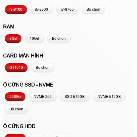
i3-8100
i5-8500
i7-8700
Bỏ chọn
RAM
8GB
16GB
Bỏ chọn
CARD MÀN HÌNH
GT1010
Bỏ chọn
Ổ CỨNG SSD - NVME
256Gb
NVME 256
SSD 512GB
NVME 512GB
Bỏ chọn
Ổ CỨNG HDD