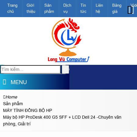
Trang
Giới
Sản
Dịch
Tin
Liên
Bảng
Vid
chủ
thiệu
phẩm
vụ
tức
hệ
giá
MENU
Home
Sản phẩm
MÁY TÍNH ĐỒNG BỘ HP
Máy bộ HP ProDesk 400 G5 SFF + LCD Dell 24 -Chuyên văn
phòng, Giải trí