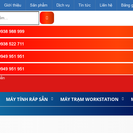
Giới thiệu
Sản phẩm
Dịch vụ
Tin tức
Liên hệ
Bảng g
938 988 999
938 522 711
949 951 951
949 951 951
iền
MÁY TÍNH RÁP SẴN
MÁY TRẠM WORKSTATION