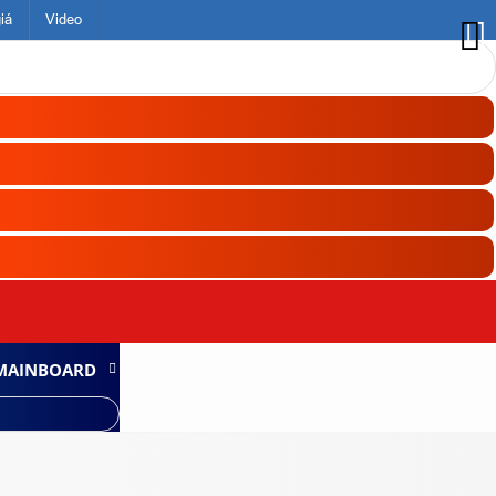
iá
Video
MAINBOARD