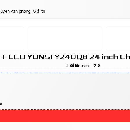
ên văn phòng, Giải trí
 LCD YUNSI Y240Q8 24 inch Chuy
Số lần xem:
218
ẻ