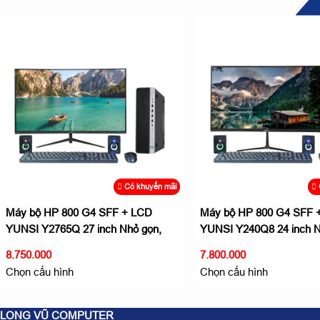
Có khuyến mãi
Máy bộ HP 800 G4 SFF + LCD
Máy bộ HP 800 G4 SFF 
YUNSI Y2765Q 27 inch Nhỏ gọn,
YUNSI Y240Q8 24 inch N
hiệu suất cao
hiệu suất cao
8.750.000
7.800.000
Chọn cấu hình
Chọn cấu hình
LONG VŨ COMPUTER