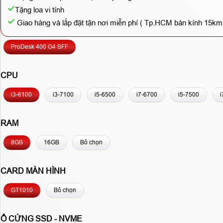
Tặng loa vi tính
Giao hàng và lắp đặt tận nơi miễn phí ( Tp.HCM bán kính 15km
ProDesk 400 G4 SFF
CPU
i3-6100
i3-7100
i5-6500
i7-6700
i5-7500
i
RAM
8GB
16GB
Bỏ chọn
CARD MÀN HÌNH
GT1010
Bỏ chọn
Ổ CỨNG SSD - NVME