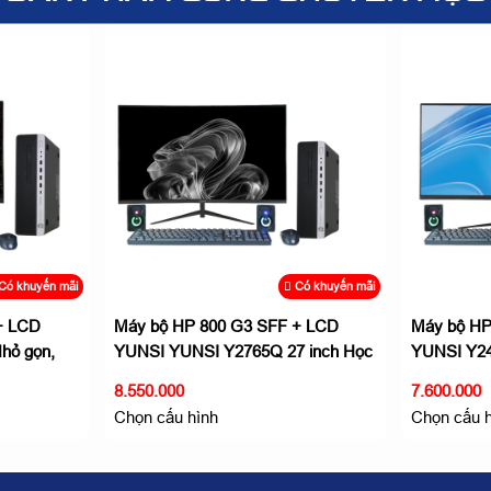
Có khuyến mãi
Có khuyến mãi
+ LCD
Máy bộ HP 800 G3 SFF + LCD
Máy bộ HP
hỏ gọn,
YUNSI YUNSI Y2765Q 27 inch Học
YUNSI Y24
tập hiệu quả
hiệu quả
8.550.000
7.600.000
Chọn cấu hình
Chọn cấu 