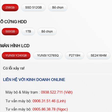
256Gb
SSD 512GB
Bỏ chọn
Ổ CỨNG HDD
500GB
1TB
Bỏ chọn
MÀN HÌNH LCD
YUNSI Y240Q8
YUNSI Y2765Q
P2719H
SE2416HM
Có lỗi xảy ra!
LIÊN HỆ VỚI KINH DOANH ONLINE
Máy bộ & Máy trạm :
0938.522.711 (Việt)
Tư vấn máy bộ:
0906.31.51.46 (Linh)
Tư vấn máy bộ:
0905.86.38.78 (Ngọc)