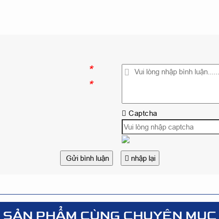
*
*
Captcha
Gửi bình luận
nhập lại
SẢN PHẨM CÙNG CHUYÊN MỤC