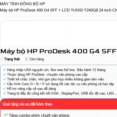
MÁY TÍNH ĐỒNG BỘ HP
Máy bộ HP ProDesk 400 G4 SFF + LCD YUNSI Y240Q8 24 inch Chuy
Máy bộ HP ProDesk 400 G4 SFF +
Trạng thái:
Còn hàng
✅ Hàng nhập USA nguyên zin, like new full box. Bảo hành 12 tháng
✅ Thuộc dòng HP ProDesk chuyên văn phòng cao cấp
✅ Thiết kế chắc chắn, nhỏ gọn phù hợp nhiều không gian làm việc
✅ Cấu hình Core I3 / I5 / I7 sử dụng tốt các tác vụ văn phòng và học tập
✅ Hỗ trợ nâng cấp về sau dễ dàng
✅ Trang bị đầy đủ cổng kết nối:VGA , DisplayPort, USB tốc độ cao, LAN...
Quà tặng và ưu đãi kèm theo
Tặng combo phím chuột văn phòng