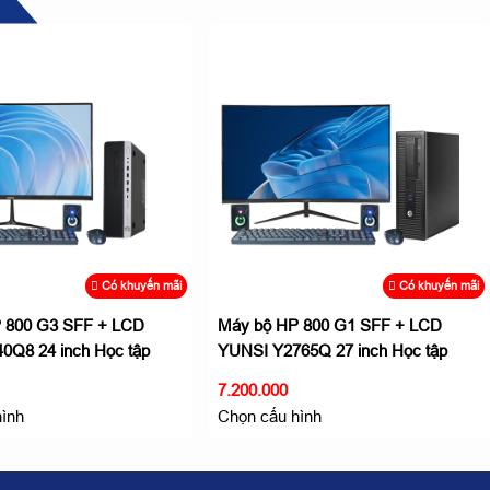
Có khuyến mãi
Có khuyến mãi
 800 G3 SFF + LCD
Máy bộ HP 800 G1 SFF + LCD
0Q8 24 inch Học tập
YUNSI Y2765Q 27 inch Học tập
hiệu quả
7.200.000
hình
Chọn cấu hình