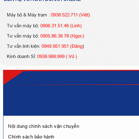
Máy bộ & Máy trạm :
0938.522.711 (Việt)
Tư vấn máy bộ:
0906.31.51.46 (Linh)
Tư vấn máy bộ:
0905.86.38.78 (Ngọc)
Tư vấn linh kiện:
0949.951.951 (Đăng
)
Kinh doanh Sỉ:
0938.988.999 ( Vũ )
Nội dung chính sách vận chuyển
Chính sách bảo hành