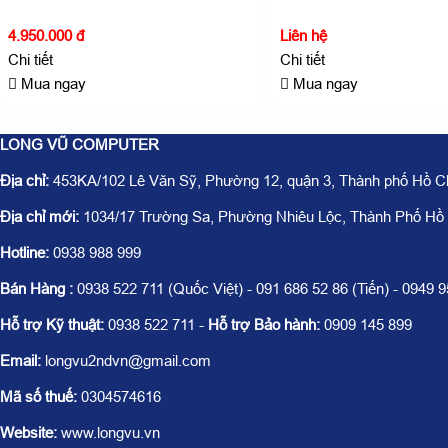
4.950.000 đ
Liên hệ
Chi tiết
Chi tiết
Mua ngay
Mua ngay
LONG VŨ COMPUTER
Địa chỉ:
453KA/102 Lê Văn Sỹ, Phường 12, quận 3, Thành phố Hồ C
Địa chỉ mới:
1034/17 Trường Sa, Phường Nhiêu Lộc, Thành Phố Hồ
Hotline:
0938 988 999
Bán Hàng :
0938 522 711 (Quốc Việt) - 091 686 52 86 (Tiến) - 0949 
Hỗ trợ Kỹ thuật:
0938 522 711 -
Hỗ trợ Bảo hành:
0909 145 899
Email:
longvu2ndvn@gmail.com
Mã số thuế:
0304574616
Website:
www.longvu.vn