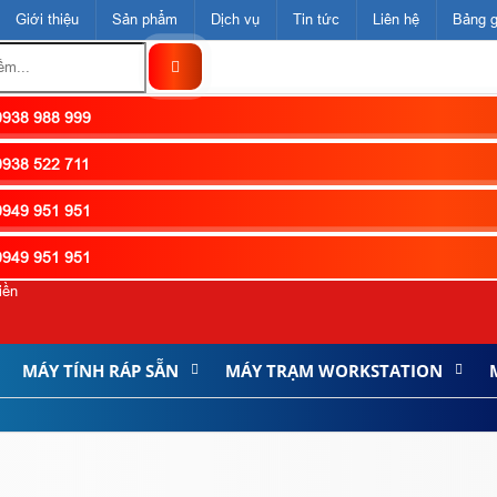
Giới thiệu
Sản phẩm
Dịch vụ
Tin tức
Liên hệ
Bảng g
938 988 999
938 522 711
949 951 951
949 951 951
iền
MÁY TÍNH RÁP SẴN
MÁY TRẠM WORKSTATION