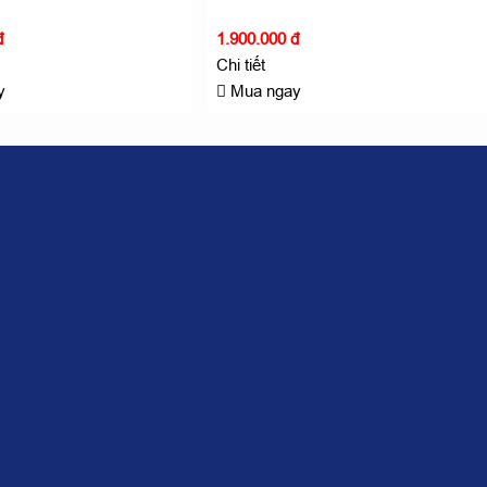
đ
1.900.000 đ
Chi tiết
y
Mua ngay