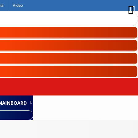
iá
Video
MAINBOARD