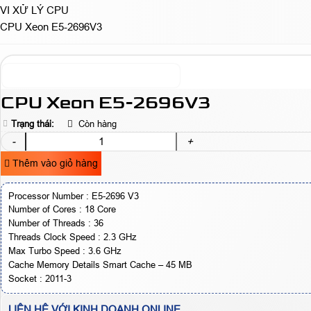
VI XỬ LÝ CPU
CPU Xeon E5-2696V3
CPU Xeon E5-2696V3
Trạng thái:
Còn hàng
-
+
Thêm vào giỏ hàng
Processor Number : E5-2696 V3
Number of Cores : 18 Core
Number of Threads : 36
Threads Clock Speed : 2.3 GHz
Max Turbo Speed : 3.6 GHz
Cache Memory Details Smart Cache – 45 MB
Socket : 2011-3
LIÊN HỆ VỚI KINH DOANH ONLINE