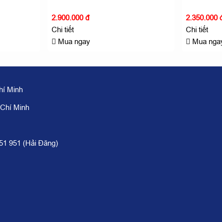
2.900.000 đ
2.350.000 
Chi tiết
Chi tiết
Mua ngay
Mua nga
hí Minh
 Chí Minh
951 951 (Hải Đăng)