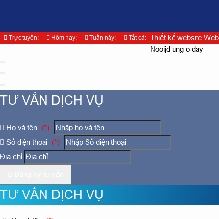
Thiết kế website Web
Trực tuyến:
Hôm nay:
Tuần này:
Tất cả:
8
1208
8655
825454
Nooijd ung o day
TƯ VẤN DỊCH VỤ
Họ và tên
(*)
Số điện thoại
(*)
Địa chỉ
Đăng ký tư vấn
TƯ VẤN DỊCH VỤ