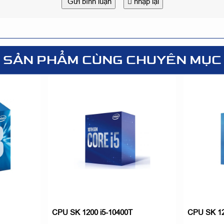
Gửi bình luận
nhập lại
SẢN PHẨM CÙNG CHUYÊN MỤC
CPU SK 1200 i5-10400T
CPU SK 12