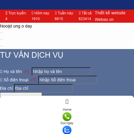
Thiết kế website
Trực tuyến:
Hôm nay:
Tuần này:
Tất cả:
4
1910
6615
823414
Webso.vn
Nooijd ung o day
TƯ VẤN DỊCH VỤ
Họ và tên
(*)
Số điện thoại
(*)
Địa chỉ
Đăng ký tư vấn
TƯ VẤN DỊCH VỤ
Home
Gọi ngay
Họ và tên
(*)