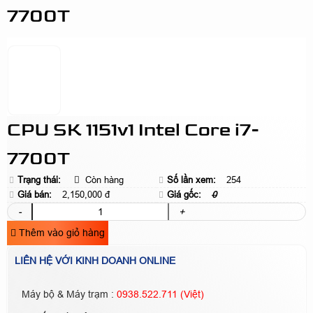
7700T
CPU SK 1151v1 Intel Core i7-
7700T
Trạng thái:
Còn hàng
Số lần xem:
254
Giá bán:
2,150,000 đ
Giá gốc:
0
-
+
Thêm vào giỏ hàng
LIÊN HỆ VỚI KINH DOANH ONLINE
Máy bộ & Máy trạm :
0938.522.711 (Việt)