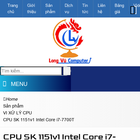
Trang
Giới
Sản
Dịch
Tin
Liên
Bảng
Vid
chủ
thiệu
phẩm
vụ
tức
hệ
giá
MENU
Home
Sản phẩm
VI XỬ LÝ CPU
CPU SK 1151v1 Intel Core i7-7700T
CPU SK 1151v1 Intel Core i7-