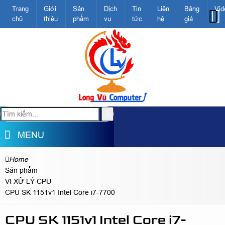
Trang
Giới
Sản
Dịch
Tin
Liên
Bảng
Vid
chủ
thiệu
phẩm
vụ
tức
hệ
giá
MENU
Home
Sản phẩm
VI XỬ LÝ CPU
CPU SK 1151v1 Intel Core i7-7700
CPU SK 1151v1 Intel Core i7-