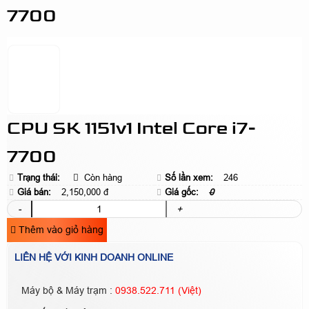
7700
CPU SK 1151v1 Intel Core i7-
7700
Trạng thái:
Còn hàng
Số lần xem:
246
Giá bán:
2,150,000 đ
Giá gốc:
0
-
+
Thêm vào giỏ hàng
LIÊN HỆ VỚI KINH DOANH ONLINE
Máy bộ & Máy trạm :
0938.522.711 (Việt)