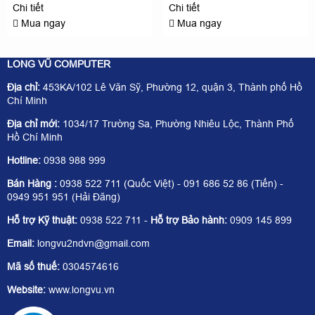
Chi tiết
Chi tiết
Mua ngay
Mua ngay
LONG VŨ COMPUTER
Địa chỉ:
453KA/102 Lê Văn Sỹ, Phường 12, quận 3, Thành phố Hồ
Chí Minh
Địa chỉ mới:
1034/17 Trường Sa, Phường Nhiêu Lộc, Thành Phố
Hồ Chí Minh
Hotline:
0938 988 999
Bán Hàng :
0938 522 711 (Quốc Việt) - 091 686 52 86 (Tiến) -
0949 951 951 (Hải Đăng)
Hỗ trợ Kỹ thuật:
0938 522 711 -
Hỗ trợ Bảo hành:
0909 145 899
Email:
longvu2ndvn@gmail.com
Mã số thuế:
0304574616
Website:
www.longvu.vn