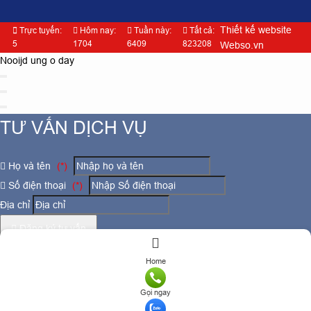
Thiết kế website
Trực tuyến:
Hôm nay:
Tuần này:
Tất cả:
5
1704
6409
823208
Webso.vn
Nooijd ung o day
TƯ VẤN DỊCH VỤ
Họ và tên
(*)
Số điện thoại
(*)
Địa chỉ
Đăng ký tư vấn
TƯ VẤN DỊCH VỤ
Home
Họ và tên
(*)
Gọi ngay