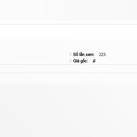
Số lần xem:
223
Giá gốc:
0