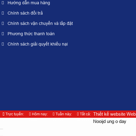
Hướng dẫn mua hàng
Chính sách đổi trả
Chính sách vận chuyển và lắp đặt
Phương thức thanh toán
Chính sách giải quyết khiếu nại
Thiết kế website Web
Trực tuyến:
Hôm nay:
Tuần này:
Tất cả:
2
2249
12100
828899
Nooijd ung o day