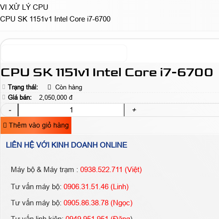
VI XỬ LÝ CPU
CPU SK 1151v1 Intel Core i7-6700
CPU SK 1151v1 Intel Core i7-6700
Trạng thái:
Còn hàng
Giá bán:
2,050,000 đ
-
+
Thêm vào giỏ hàng
LIÊN HỆ VỚI KINH DOANH ONLINE
Máy bộ & Máy trạm :
0938.522.711 (Việt)
Tư vấn máy bộ:
0906.31.51.46 (Linh)
Tư vấn máy bộ:
0905.86.38.78 (Ngọc)
Tư vấn linh kiện:
0949.951.951 (Đăng
)