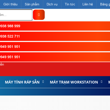
Giới thiệu
Sản phẩm
Dịch vụ
Tin tức
Liên hệ
Bảng g
938 988 999
938 522 711
949 951 951
949 951 951
iền
MÁY TÍNH RÁP SẴN
MÁY TRẠM WORKSTATION