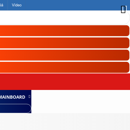
iá
Video
MAINBOARD