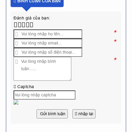
BÌNH LUẬN CỦA BẠN
Đánh giá của bạn:
*
*
*
Captcha
Gửi bình luận
nhập lại