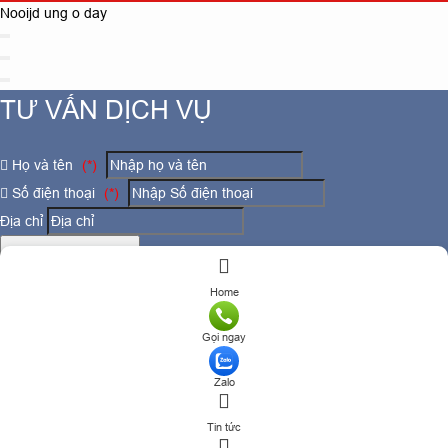
Nooijd ung o day
TƯ VẤN DỊCH VỤ
Họ và tên
(*)
Số điện thoại
(*)
Địa chỉ
Đăng ký tư vấn
TƯ VẤN DỊCH VỤ
Home
Gọi ngay
Họ và tên
(*)
Zalo
Số điện thoại
(*)
Tin tức
Địa chỉ