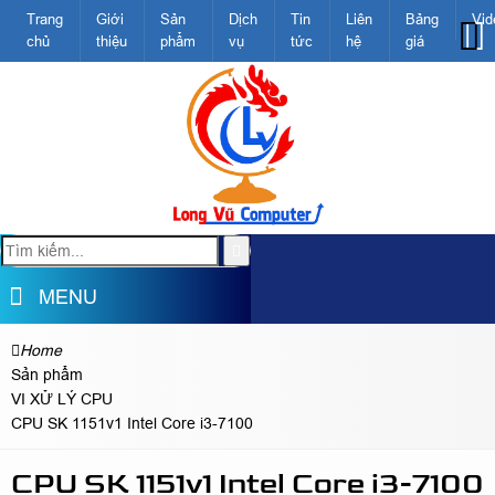
Trang
Giới
Sản
Dịch
Tin
Liên
Bảng
Vid
chủ
thiệu
phẩm
vụ
tức
hệ
giá
MENU
Home
Sản phẩm
VI XỬ LÝ CPU
CPU SK 1151v1 Intel Core i3-7100
CPU SK 1151v1 Intel Core i3-7100