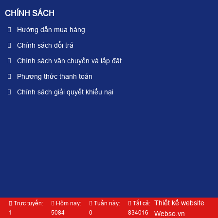
CHÍNH SÁCH
Hướng dẫn mua hàng
Chính sách đổi trả
Chính sách vận chuyển và lắp đặt
Phương thức thanh toán
Chính sách giải quyết khiếu nại
Thiết kế website
Trực tuyến:
Hôm nay:
Tuần này:
Tất cả:
1
5084
0
834016
Webso.vn