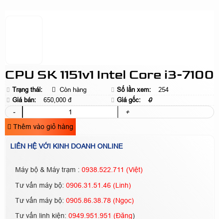
CPU SK 1151v1 Intel Core i3-7100
Trạng thái:
Còn hàng
Số lần xem:
254
Giá bán:
650,000 đ
Giá gốc:
0
-
+
Thêm vào giỏ hàng
LIÊN HỆ VỚI KINH DOANH ONLINE
Máy bộ & Máy trạm :
0938.522.711 (Việt)
Tư vấn máy bộ:
0906.31.51.46 (Linh)
Tư vấn máy bộ:
0905.86.38.78 (Ngọc)
Tư vấn linh kiện:
0949.951.951 (Đăng
)