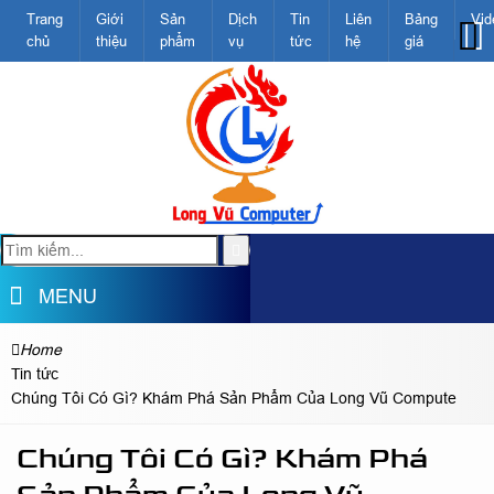
Trang
Giới
Sản
Dịch
Tin
Liên
Bảng
Vid
chủ
thiệu
phẩm
vụ
tức
hệ
giá
MENU
Home
Tin tức
Chúng Tôi Có Gì? Khám Phá Sản Phẩm Của Long Vũ Compute
Chúng Tôi Có Gì? Khám Phá