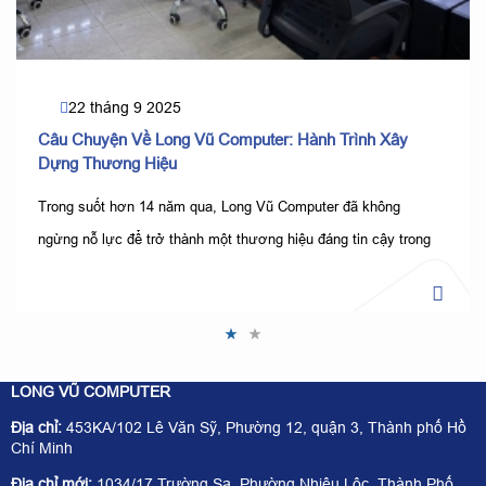
22 tháng 9 2025
Câu Chuyện Về Long Vũ Computer: Hành Trình Xây
Dựng Thương Hiệu
Trong suốt hơn 14 năm qua, Long Vũ Computer đã không
ngừng nỗ lực để trở thành một thương hiệu đáng tin cậy trong
lĩnh vực cung cấp máy tính văn phòng. Hành trình này không
chỉ là câu chuyện về sự phát triển của một doanh nghiệp, mà
còn là cam kết mang đến giải pháp công nghệ tối ưu cho khách
hàng.
LONG VŨ COMPUTER
Địa chỉ:
453KA/102 Lê Văn Sỹ, Phường 12, quận 3, Thành phố Hồ
Chí Minh
Địa chỉ mới:
1034/17 Trường Sa, Phường Nhiêu Lộc, Thành Phố