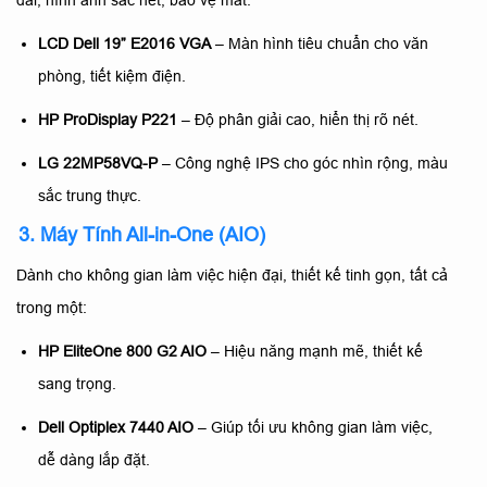
dài, hình ảnh sắc nét, bảo vệ mắt:
LCD Dell 19” E2016 VGA
– Màn hình tiêu chuẩn cho văn
phòng, tiết kiệm điện.
HP ProDisplay P221
– Độ phân giải cao, hiển thị rõ nét.
LG 22MP58VQ-P
– Công nghệ IPS cho góc nhìn rộng, màu
sắc trung thực.
3. Máy Tính All-in-One (AIO)
Dành cho không gian làm việc hiện đại, thiết kế tinh gọn, tất cả
trong một:
HP EliteOne 800 G2 AIO
– Hiệu năng mạnh mẽ, thiết kế
sang trọng.
Dell Optiplex 7440 AIO
– Giúp tối ưu không gian làm việc,
dễ dàng lắp đặt.