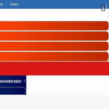
iá
Video
MAINBOARD