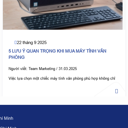
22 tháng 9 2025
5 LƯU Ý QUAN TRỌNG KHI MUA MÁY TÍNH VĂN
PHÒNG
Người viết: Team Marketing /
31.03.2025
Việc lựa chọn một chiếc máy tính văn phòng phù hợp không chỉ
ảnh hưởng đến hiệu suất làm việc mà còn tác động đến tổng chi
phí đầu tư. Dưới đây là 5 lưu ý quan trọng khi mua máy tính văn
phòng giúp bạn đạt hiệu quả tối đa.
hí Minh