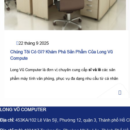
22 tháng 9 2025
Chúng Tôi Có Gì? Khám Phá Sản Phẩm Của Long Vũ
Compute
Long Vũ Computer là đơn vị chuyên cung cấp
sỉ và lẻ
các sản
phẩm máy tính văn phòng, phục vụ đa dạng nhu cầu từ cá nhân
đến doanh nghiệp. Với hơn 14 năm kinh nghiệm trong ngành,
chúng tôi cam kết mang đến những sản phẩm
chính hãng, chất
lượng cao, giá cả hợp lý
, đồng thời hỗ trợ khách hàng với dịch
LONG VŨ COMPUTER
vụ tư vấn và hậu mãi tận tâm.
Địa chỉ:
453KA/102 Lê Văn Sỹ, Phường 12, quận 3, Thành phố Hồ C