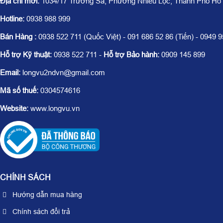
Địa chỉ mới:
1034/17 Trường Sa, Phường Nhiêu Lộc, Thành Phố Hồ
Hotline:
0938 988 999
Bán Hàng :
0938 522 711 (Quốc Việt) - 091 686 52 86 (Tiến) - 0949 
Hỗ trợ Kỹ thuật:
0938 522 711 -
Hỗ trợ Bảo hành:
0909 145 899
Email:
longvu2ndvn@gmail.com
Mã số thuế:
0304574616
Website:
www.longvu.vn
CHÍNH SÁCH
Hướng dẫn mua hàng
Chính sách đổi trả