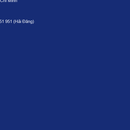
 Chí Minh
951 951 (Hải Đăng)