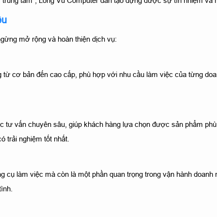
 trung tâm", Long Vũ Computer dần tạo dựng được sự tín nhiệm và 
ệu
ngừng mở rộng và hoàn thiện dịch vụ:
từ cơ bản đến cao cấp, phù hợp với nhu cầu làm việc của từng do
c tư vấn chuyên sâu, giúp khách hàng lựa chọn được sản phẩm phù 
 trải nghiệm tốt nhất.
ng cụ làm việc mà còn là một phần quan trọng trong vận hành doanh 
tình.