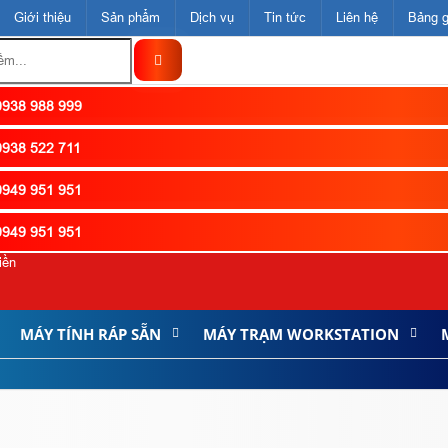
Giới thiệu
Sản phẩm
Dịch vụ
Tin tức
Liên hệ
Bảng g
938 988 999
938 522 711
949 951 951
949 951 951
iền
MÁY TÍNH RÁP SẴN
MÁY TRẠM WORKSTATION