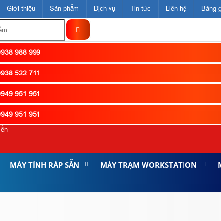
Giới thiệu
Sản phẩm
Dịch vụ
Tin tức
Liên hệ
Bảng g
938 988 999
938 522 711
949 951 951
949 951 951
iền
MÁY TÍNH RÁP SẴN
MÁY TRẠM WORKSTATION