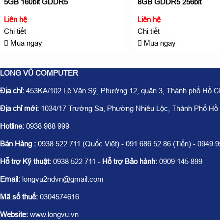
5GB 160bit GDDR5
8GB GDDR5 256bit
Liên hệ
Liên hệ
Chi tiết
Chi tiết
Mua ngay
Mua ngay
LONG VŨ COMPUTER
Địa chỉ:
453KA/102 Lê Văn Sỹ, Phường 12, quận 3, Thành phố Hồ C
Địa chỉ mới:
1034/17 Trường Sa, Phường Nhiêu Lộc, Thành Phố Hồ
Hotline:
0938 988 999
Bán Hàng :
0938 522 711 (Quốc Việt) - 091 686 52 86 (Tiến) - 0949 
Hỗ trợ Kỹ thuật:
0938 522 711 -
Hỗ trợ Bảo hành:
0909 145 899
Email:
longvu2ndvn@gmail.com
Mã số thuế:
0304574616
Website:
www.longvu.vn