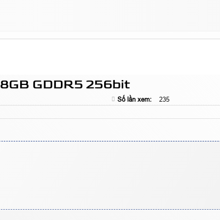
 8GB GDDR5 256bit
Số lần xem:
235