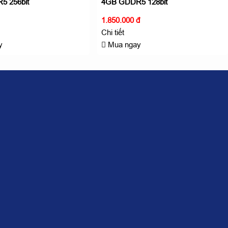
5 256bit
4GB GDDR5 128bit
1.850.000 đ
Chi tiết
y
Mua ngay