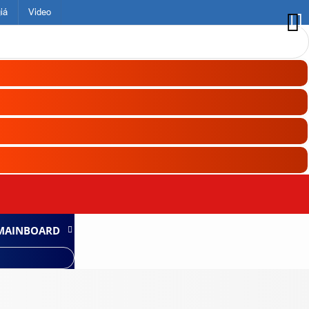
iá
Video
MAINBOARD