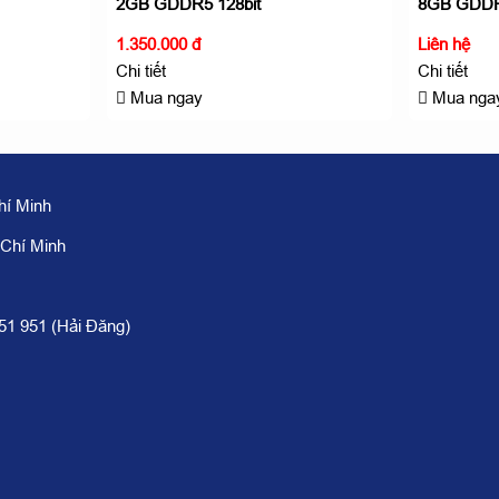
2GB GDDR5 128bit
8GB GDDR
1.350.000 đ
Liên hệ
Chi tiết
Chi tiết
Mua ngay
Mua nga
hí Minh
 Chí Minh
951 951 (Hải Đăng)