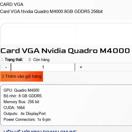
CARD VGA
Card VGA Nvidia Quadro M4000 8GB GDDR5 256bit
Card VGA Nvidia Quadro M4000
Trạng thái:
Còn hàng
-
+
Thêm vào giỏ hàng
GPU: Quadro M4000
Bộ nhớ: 8 GB GDDR5
Memory Bus: 256 bit
CUDA: 1664
Outputs: 4x DisplayPort
Power Connectors: 1x 6-pin