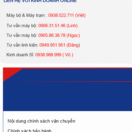
LIÊN HỆ VỚI KINH DOANH ONLINE
Máy bộ & Máy trạm :
0938.522.711 (Việt)
Tư vấn máy bộ:
0906.31.51.46 (Linh)
Tư vấn máy bộ:
0905.86.38.78 (Ngọc)
Tư vấn linh kiện:
0949.951.951 (Đăng
)
Kinh doanh Sỉ:
0938.988.999 ( Vũ )
Nội dung chính sách vận chuyển
Chính sách bảo hành