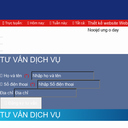
Thiết kế website Web
Trực tuyến:
Hôm nay:
Tuần này:
Tất cả:
3
1822
11673
828472
Nooijd ung o day
TƯ VẤN DỊCH VỤ
Họ và tên
(*)
Số điện thoại
(*)
Địa chỉ
Đăng ký tư vấn
TƯ VẤN DỊCH VỤ