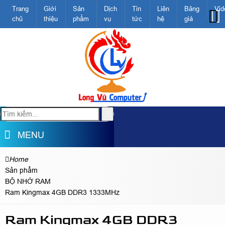
Trang
Giới
Sản
Dịch
Tin
Liên
Bảng
Vid
chủ
thiệu
phẩm
vụ
tức
hệ
giá
MENU
Home
Sản phẩm
BỘ NHỚ RAM
Ram Kingmax 4GB DDR3 1333MHz
Ram Kingmax 4GB DDR3