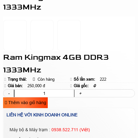
1333MHz
Ram Kingmax 4GB DDR3
1333MHz
Trạng thái:
Còn hàng
Số lần xem:
222
Giá bán:
250,000 đ
Giá gốc:
0
-
+
Thêm vào giỏ hàng
LIÊN HỆ VỚI KINH DOANH ONLINE
Máy bộ & Máy trạm :
0938.522.711 (Việt)