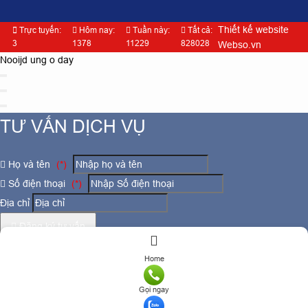
Thiết kế website
Trực tuyến:
Hôm nay:
Tuần này:
Tất cả:
3
1378
11229
828028
Webso.vn
Nooijd ung o day
TƯ VẤN DỊCH VỤ
Họ và tên
(*)
Số điện thoại
(*)
Địa chỉ
Đăng ký tư vấn
TƯ VẤN DỊCH VỤ
Home
Họ và tên
(*)
Gọi ngay