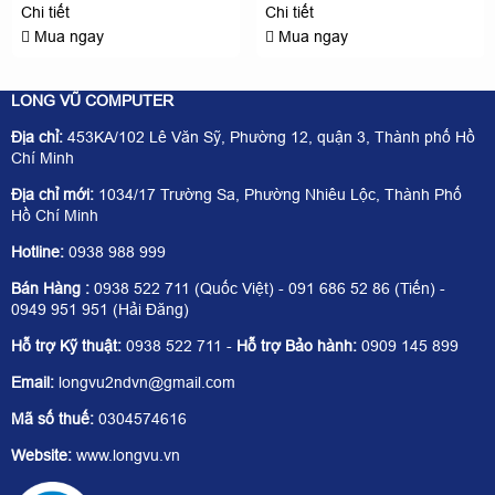
Chi tiết
Chi tiết
Mua ngay
Mua ngay
LONG VŨ COMPUTER
Địa chỉ:
453KA/102 Lê Văn Sỹ, Phường 12, quận 3, Thành phố Hồ
Chí Minh
Địa chỉ mới:
1034/17 Trường Sa, Phường Nhiêu Lộc, Thành Phố
Hồ Chí Minh
Hotline:
0938 988 999
Bán Hàng :
0938 522 711 (Quốc Việt) - 091 686 52 86 (Tiến) -
0949 951 951 (Hải Đăng)
Hỗ trợ Kỹ thuật:
0938 522 711 -
Hỗ trợ Bảo hành:
0909 145 899
Email:
longvu2ndvn@gmail.com
Mã số thuế:
0304574616
Website:
www.longvu.vn