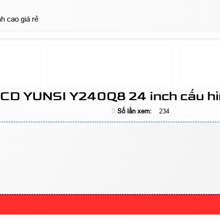
 cao giá rẻ
CD YUNSI Y240Q8 24 inch cấu hìn
Số lần xem:
234