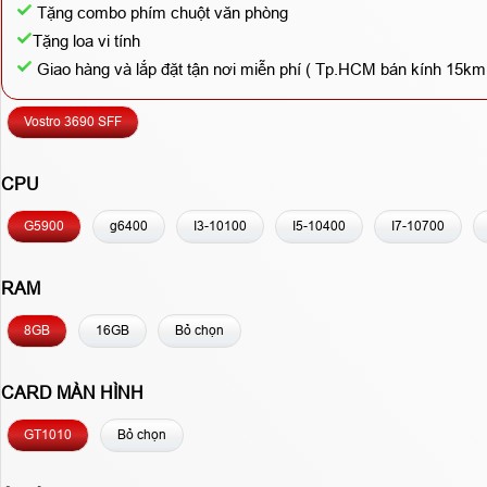
Tặng combo phím chuột văn phòng
Tặng loa vi tính
Giao hàng và lắp đặt tận nơi miễn phí ( Tp.HCM bán kính 15km
Vostro 3690 SFF
CPU
G5900
g6400
I3-10100
I5-10400
I7-10700
RAM
8GB
16GB
Bỏ chọn
CARD MÀN HÌNH
GT1010
Bỏ chọn