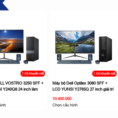
Có khuyến m
Máy bộ Dell Optilex 3080 SFF +
LCD YUNSI Y240Q8 24 inch giái tr
đa phương tiện
9.450.000
Chọn cấu hình
Có khuyến mãi
Dell Optilex 3080 SFF +
SI Y2765Q 27 inch giái trí
ng tiện
000
u hình