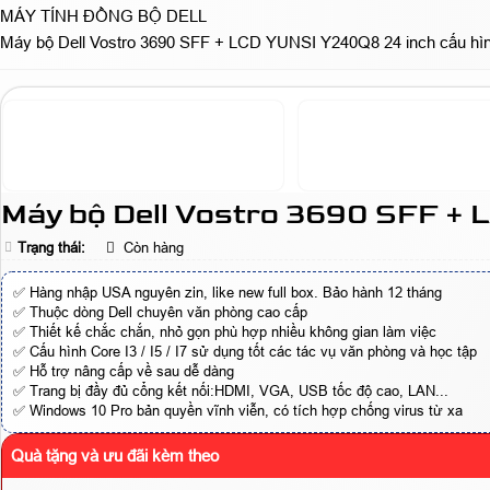
MÁY TÍNH ĐỒNG BỘ DELL
Máy bộ Dell Vostro 3690 SFF + LCD YUNSI Y240Q8 24 inch cấu hình
Máy bộ Dell Vostro 3690 SFF + L
Trạng thái:
Còn hàng
✅ Hàng nhập USA nguyên zin, like new full box. Bảo hành 12 tháng
✅ Thuộc dòng Dell chuyên văn phòng cao cấp
✅ Thiết kế chắc chắn, nhỏ gọn phù hợp nhiều không gian làm việc
✅ Cấu hình Core I3 / I5 / I7 sử dụng tốt các tác vụ văn phòng và học tập
✅ Hỗ trợ nâng cấp về sau dễ dàng
✅ Trang bị đầy đủ cổng kết nối:HDMI, VGA, USB tốc độ cao, LAN...
✅ Windows 10 Pro bản quyền vĩnh viễn, có tích hợp chống virus từ xa
Quà tặng và ưu đãi kèm theo