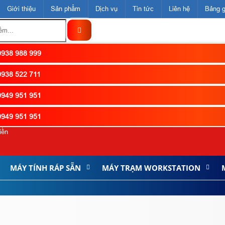
Giới thiệu
Sản phẩm
Dịch vụ
Tin tức
Liên hệ
Bảng g
938 988 999
938 522 711
949 951 951
949 951 951
iền
MÁY TÍNH RÁP SẴN
MÁY TRẠM WORKSTATION