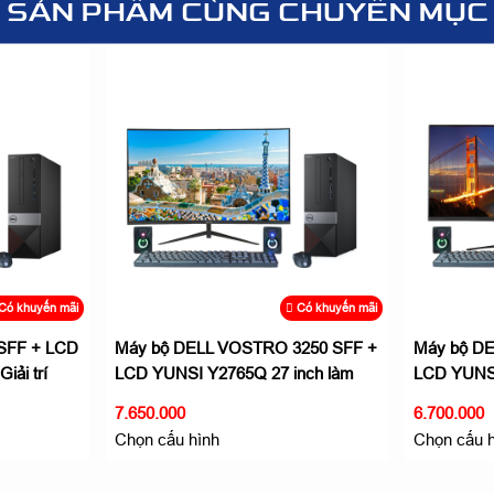
SẢN PHẨM CÙNG CHUYÊN MỤC
Có khuyến mãi
Có khuyến mãi
O 3250 SFF +
Máy bộ DELL VOSTRO 3250 SFF +
Máy bộ 
7 inch làm
LCD YUNSI Y240Q8 24 inch làm
LCD YUN
việc giải trí
đa phươ
6.700.000
10.400.
Chọn cấu hình
Chọn cấ