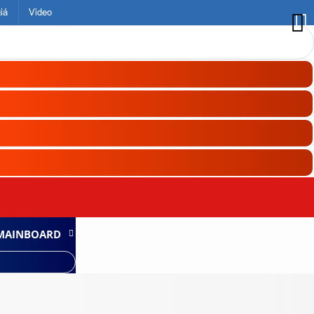
iá
Video
MAINBOARD