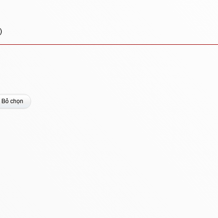
)
Bỏ chọn