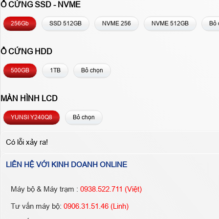
Ổ CỨNG SSD - NVME
256Gb
SSD 512GB
NVME 256
NVME 512GB
Bỏ 
Ổ CỨNG HDD
500GB
1TB
Bỏ chọn
MÀN HÌNH LCD
YUNSI Y240Q8
Bỏ chọn
Có lỗi xảy ra!
LIÊN HỆ VỚI KINH DOANH ONLINE
Máy bộ & Máy trạm :
0938.522.711 (Việt)
Tư vấn máy bộ:
0906.31.51.46 (Linh)