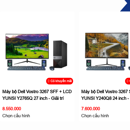
Có khuyến mãi
Máy bộ Dell Vostro 3267 SFF + LCD
Máy bộ DELL VOSTR
YUNSI Y240Q8 24 inch - Giải trí
LCD YUNSI Y2765Q 2
không giới hạn
việc giải trí
7.600.000
7.650.000
Chọn cấu hình
Chọn cấu hình