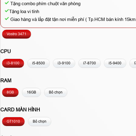
Tặng combo phím chuột văn phòng
Tặng loa vi tính
Giao hàng và lắp đặt tận nơi miễn phí ( Tp.HCM bán kính 15km
Vostro 3471
CPU
i3-8100
i5-8500
i3-9100
i7-8700
i5-9400
I
RAM
8GB
16GB
Bỏ chọn
CARD MÀN HÌNH
GT1010
Bỏ chọn