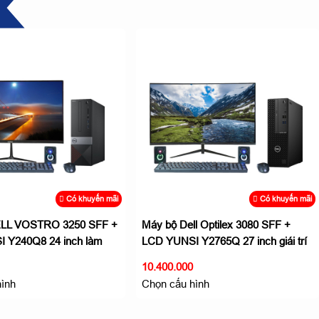
Có khuyến mãi
Có khuyến mãi
ELL VOSTRO 3250 SFF +
Máy bộ Dell Optilex 3080 SFF +
 Y240Q8 24 inch làm
LCD YUNSI Y2765Q 27 inch giái trí
đa phương tiện
10.400.000
hình
Chọn cấu hình