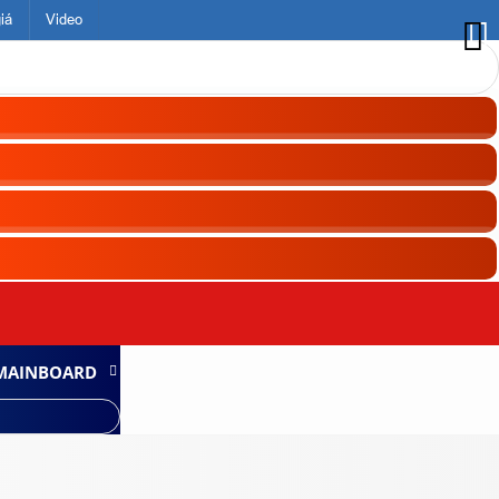
iá
Video
MAINBOARD