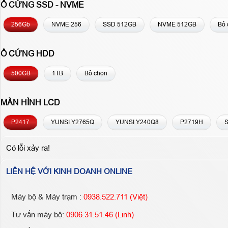
Ổ CỨNG SSD - NVME
256Gb
NVME 256
SSD 512GB
NVME 512GB
Bỏ 
Ổ CỨNG HDD
500GB
1TB
Bỏ chọn
MÀN HÌNH LCD
P2417
YUNSI Y2765Q
YUNSI Y240Q8
P2719H
Có lỗi xảy ra!
LIÊN HỆ VỚI KINH DOANH ONLINE
Máy bộ & Máy trạm :
0938.522.711 (Việt)
Tư vấn máy bộ:
0906.31.51.46 (Linh)