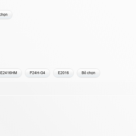
chọn
SE2416HM
P24H-G4
E2016
Bỏ chọn