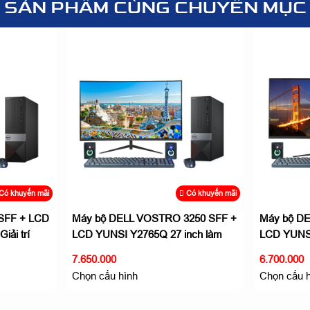
SẢN PHẨM CÙNG CHUYÊN MỤC
Có khuyến mãi
Có khuyến mãi
 SFF + LCD
Máy bộ DELL VOSTRO 3250 SFF +
Máy bộ D
iải trí
LCD YUNSI Y2765Q 27 inch làm
LCD YUNSI
việc giải trí
việc giải trí
7.650.000
6.700.000
Chọn cấu hình
Chọn cấu 