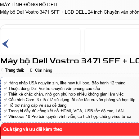
MÁY TÍNH ĐỒNG BỘ DELL
Máy bộ Dell Vostro 3471 SFF + LCD DELL 24 inch Chuyên văn phòn
Máy bộ Dell Vostro 3471 SFF + 
Trạng thái:
Còn hàng
✅ Hàng nhập USA nguyên zin, like new full box. Bảo hành 12 tháng
✅ Thuộc dòng Dell Vostro chuyên văn phòng cao cấp
✅ Thiết kế chắc chắn, nhỏ gọn phù hợp nhiều không gian làm việc
✅ Cấu hình Core I3 / I5 / I7 sử dụng tốt các tác vụ văn phòng và học tập
✅ Hỗ trợ nâng cấp về sau dễ dàng
✅ Trang bị đầy đủ cổng kết nối:HDMI, VGA, USB tốc độ cao, LAN...
✅ Windows 10 Pro bản quyền vĩnh viễn, có tích hợp chống virus từ xa
Quà tặng và ưu đãi kèm theo