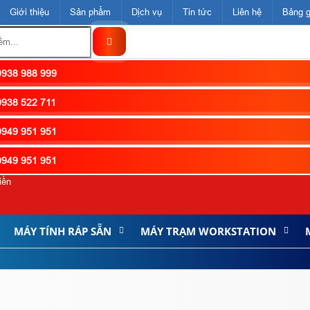
Giới thiệu
Sản phẩm
Dịch vụ
Tin tức
Liên hệ
Bảng g
938 988 999
938 522 711
949 951 951
949 951 951
iền
MÁY TÍNH RÁP SẴN
MÁY TRẠM WORKSTATION