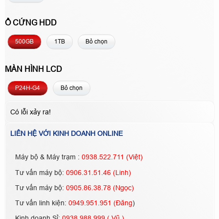
Ổ CỨNG HDD
500GB
1TB
Bỏ chọn
MÀN HÌNH LCD
P24H-G4
Bỏ chọn
Có lỗi xảy ra!
LIÊN HỆ VỚI KINH DOANH ONLINE
Máy bộ & Máy trạm :
0938.522.711 (Việt)
Tư vấn máy bộ:
0906.31.51.46 (Linh)
Tư vấn máy bộ:
0905.86.38.78 (Ngọc)
Tư vấn linh kiện:
0949.951.951 (Đăng
)
Kinh doanh Sỉ:
0938.988.999 ( Vũ )