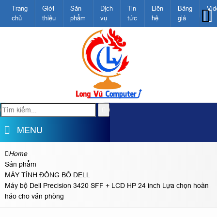
Trang
Giới
Sản
Dịch
Tin
Liên
Bảng
Vid
chủ
thiệu
phẩm
vụ
tức
hệ
giá
MENU
Home
Sản phẩm
MÁY TÍNH ĐỒNG BỘ DELL
Máy bộ Dell Precision 3420 SFF + LCD HP 24 inch Lựa chọn hoàn
hảo cho văn phòng