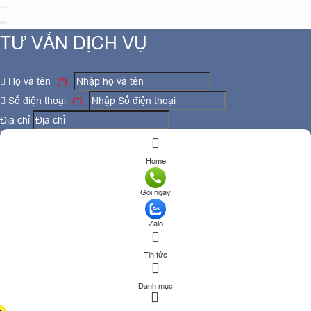
TƯ VẤN DỊCH VỤ
Họ và tên
(*)
Số điện thoại
(*)
Địa chỉ
Đăng ký tư vấn
Home
TƯ VẤN DỊCH VỤ
Gọi ngay
Họ và tên
(*)
Zalo
Số điện thoại
(*)
Tin tức
Địa chỉ
Danh mục