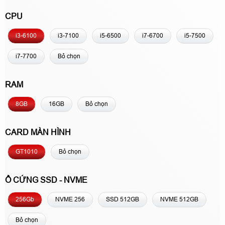
CPU
i3-6100
i3-7100
i5-6500
i7-6700
i5-7500
i7-7700
Bỏ chọn
RAM
8GB
16GB
Bỏ chọn
CARD MÀN HÌNH
GT1010
Bỏ chọn
Ổ CỨNG SSD - NVME
256Gb
NVME 256
SSD 512GB
NVME 512GB
Bỏ chọn