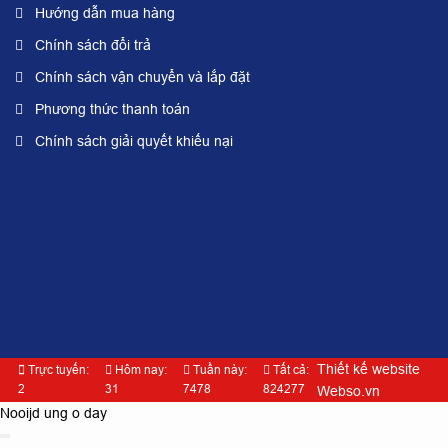
Hướng dẫn mua hàng
Chính sách đổi trả
Chính sách vận chuyển và lắp đặt
Phương thức thanh toán
Chính sách giải quyết khiếu nại
Thiết kế website
Trực tuyến:
Hôm nay:
Tuần này:
Tất cả:
2
31
7478
824277
Webso.vn
Nooijd ung o day