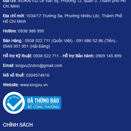
Địa chỉ:
453KA/102 Lê Văn Sỹ, Phường 12, quận 3, Thành phố Hồ
Chí Minh
Địa chỉ mới:
1034/17 Trường Sa, Phường Nhiêu Lộc, Thành Phố
Hồ Chí Minh
Hotline:
0938 988 999
Bán Hàng :
0938 522 711 (Quốc Việt) - 091 686 52 86 (Tiến) -
0949 951 951 (Hải Đăng)
Hỗ trợ Kỹ thuật:
0938 522 711 -
Hỗ trợ Bảo hành:
0909 145 899
Email:
longvu2ndvn@gmail.com
Mã số thuế:
0304574616
Website:
www.longvu.vn
CHÍNH SÁCH