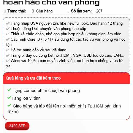
hoàn hảo cho văn phòng
Trạng thái:
Còn hàng
Số lần xem:
267
✅ Hàng nhập USA nguyên zin, like new full box. Bảo hành 12 tháng
✅ Thuộc dòng Dell chuyên văn phòng cao cấp
✅ Thiết kế chắc chắn, nhỏ gọn phù hợp nhiều không gian làm việc
✅ Cấu hình Core I3 / I5 / I7 sử dụng tốt các tác vụ văn phòng và học
tập
✅ Hỗ trợ nâng cấp về sau dễ dàng
✅ Trang bị đầy đủ cổng kết nối:HDMI, VGA, USB tốc độ cao, LAN...
✅ Windows 10 Pro bản quyền vĩnh viễn, có tích hợp chống virus từ
xa
Quà tặng và ưu đãi kèm theo
Tặng combo phím chuột văn phòng
Tặng loa vi tính
Giao hàng và lắp đặt tận nơi miễn phí ( Tp.HCM bán kính
15km)
3420 SFF