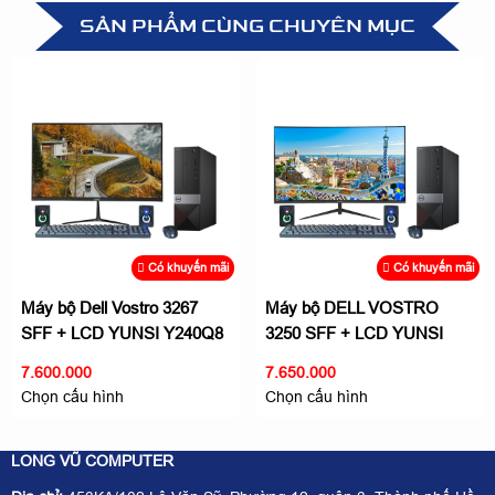
SẢN PHẨM CÙNG CHUYÊN MỤC
Có khuyến mãi
Có khuyến mãi
Máy bộ Dell Vostro 3267
Máy bộ DELL VOSTRO
SFF + LCD YUNSI Y240Q8
3250 SFF + LCD YUNSI
24 inch - Giải trí không giới
Y2765Q 27 inch làm việc giải
7.600.000
7.650.000
hạn
trí
Chọn cấu hình
Chọn cấu hình
LONG VŨ COMPUTER