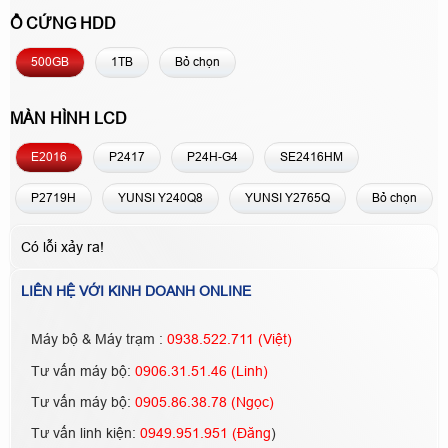
Ổ CỨNG HDD
500GB
1TB
Bỏ chọn
MÀN HÌNH LCD
E2016
P2417
P24H-G4
SE2416HM
P2719H
YUNSI Y240Q8
YUNSI Y2765Q
Bỏ chọn
Có lỗi xảy ra!
LIÊN HỆ VỚI KINH DOANH ONLINE
Máy bộ & Máy trạm :
0938.522.711 (Việt)
Tư vấn máy bộ:
0906.31.51.46 (Linh)
Tư vấn máy bộ:
0905.86.38.78 (Ngọc)
Tư vấn linh kiện:
0949.951.951 (Đăng
)