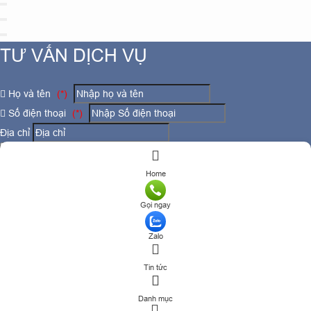
TƯ VẤN DỊCH VỤ
Họ và tên
(*)
Số điện thoại
(*)
Địa chỉ
Đăng ký tư vấn
Home
TƯ VẤN DỊCH VỤ
Gọi ngay
Họ và tên
(*)
Zalo
Số điện thoại
(*)
Tin tức
Địa chỉ
Danh mục