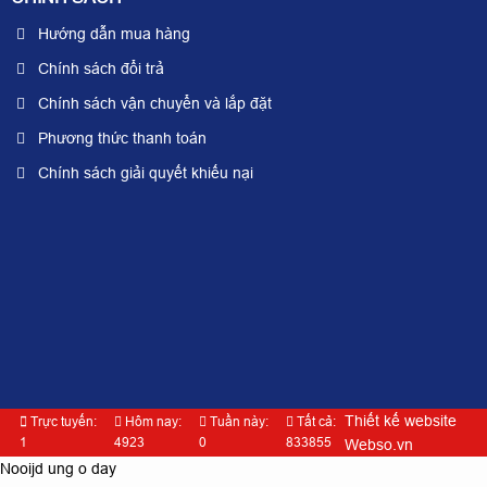
Hướng dẫn mua hàng
Chính sách đổi trả
Chính sách vận chuyển và lắp đặt
Phương thức thanh toán
Chính sách giải quyết khiếu nại
Thiết kế website
Trực tuyến:
Hôm nay:
Tuần này:
Tất cả:
1
4923
0
833855
Webso.vn
Nooijd ung o day