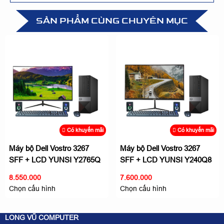
SẢN PHẨM CÙNG CHUYÊN MỤC
Có khuyến mãi
Có khuyến mãi
Máy bộ Dell Vostro 3267
Máy bộ Dell Vostro 3267
SFF + LCD YUNSI Y2765Q
SFF + LCD YUNSI Y240Q8
27 inch - Giải trí không giới
24 inch - Giải trí không giới
8.550.000
7.600.000
hạn
hạn
Chọn cấu hình
Chọn cấu hình
LONG VŨ COMPUTER