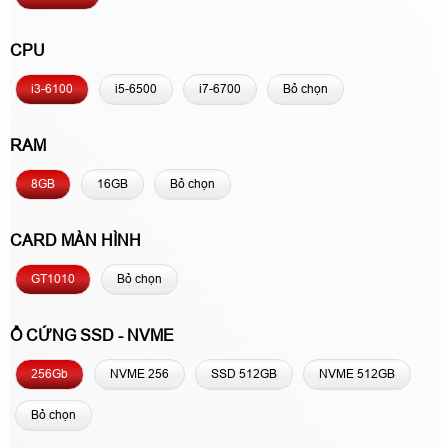
CPU
i3-6100
i5-6500
i7-6700
Bỏ chọn
RAM
8GB
16GB
Bỏ chọn
CARD MÀN HÌNH
GT1010
Bỏ chọn
Ổ CỨNG SSD - NVME
256Gb
NVME 256
SSD 512GB
NVME 512GB
Bỏ chọn