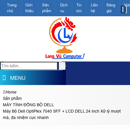
Trang
Giới
Sản
Dịch
Tin
Liên
Bảng
Vid
chủ
thiệu
phẩm
vụ
tức
hệ
giá
MENU
Home
Sản phẩm
MÁY TÍNH ĐỒNG BỘ DELL
Máy Bộ Dell OptiPlex 7040 SFF + LCD DELL 24 inch Xử lý mượt
mà, đa nhiệm cực nhanh