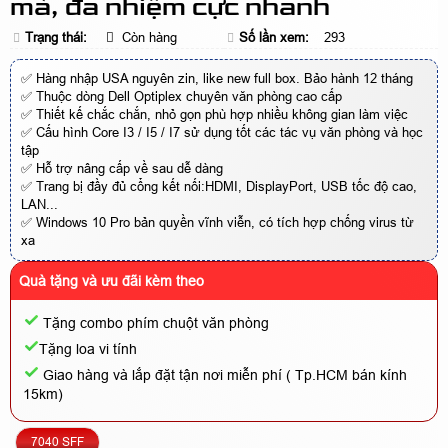
mà, đa nhiệm cực nhanh
Trạng thái:
Còn hàng
Số lần xem:
293
✅ Hàng nhập USA nguyên zin, like new full box. Bảo hành 12 tháng
✅ Thuộc dòng Dell Optiplex chuyên văn phòng cao cấp
✅ Thiết kế chắc chắn, nhỏ gọn phù hợp nhiều không gian làm việc
✅ Cấu hình Core I3 / I5 / I7 sử dụng tốt các tác vụ văn phòng và học
tập
✅ Hỗ trợ nâng cấp về sau dễ dàng
✅ Trang bị đầy đủ cổng kết nối:HDMI, DisplayPort, USB tốc độ cao,
LAN...
✅ Windows 10 Pro bản quyền vĩnh viễn, có tích hợp chống virus từ
xa
Quà tặng và ưu đãi kèm theo
Tặng combo phím chuột văn phòng
Tặng loa vi tính
Giao hàng và lắp đặt tận nơi miễn phí ( Tp.HCM bán kính
15km)
7040 SFF