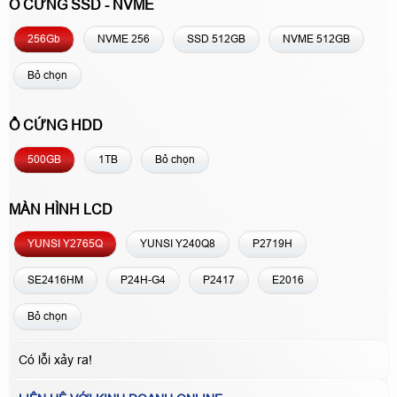
Ổ CỨNG SSD - NVME
256Gb
NVME 256
SSD 512GB
NVME 512GB
Bỏ chọn
Ổ CỨNG HDD
500GB
1TB
Bỏ chọn
MÀN HÌNH LCD
YUNSI Y2765Q
YUNSI Y240Q8
P2719H
SE2416HM
P24H-G4
P2417
E2016
Bỏ chọn
Có lỗi xảy ra!