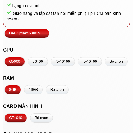
Tặng loa vi tính
Giao hàng và lắp đặt tận nơi miễn phí ( Tp.HCM bán kính
15km)
Dell Optilex 5080 SFF
CPU
G5900
g6400
I3-10100
I5-10400
Bỏ chọn
RAM
8GB
16GB
Bỏ chọn
CARD MÀN HÌNH
GT1010
Bỏ chọn