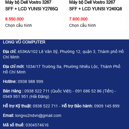
Máy bộ Dell Vostro 3267
Máy bộ Dell Vostro 3267
SFF + LCD YUNSI Y2765Q
SFF + LCD YUNSI Y240Q8
27 inch - Giải trí không giới
24 inch - Giải trí không giới
8.550.000
7.600.000
hạn
hạn
Chọn cấu hình
Chọn cấu hình
LONG VŨ COMPUTER
Địa chỉ:
453KA/102 Lê Văn Sỹ, Phường 12, quận 3, Thành phố Hồ
Chí Minh
Địa chỉ mới:
1034/17 Trường Sa, Phường Nhiêu Lộc, Thành Phố
Hồ Chí Minh
Hotline:
0938 988 999
Bán Hàng :
0938 522 711 (Quốc Việt) - 091 686 52 86 (Tiến) -
0949 951 951 (Hải Đăng)
Hỗ trợ Kỹ thuật:
0938 522 711 -
Hỗ trợ Bảo hành:
0909 145 899
Email:
longvu2ndvn@gmail.com
Mã số thuế:
0304574616