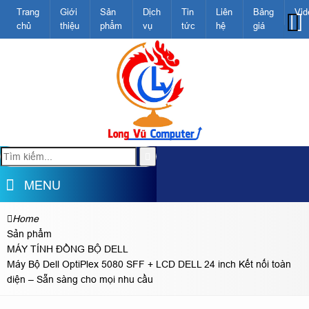
Trang
Giới
Sản
Dịch
Tin
Liên
Bảng
Vid
chủ
thiệu
phẩm
vụ
tức
hệ
giá
MENU
Home
Sản phẩm
MÁY TÍNH ĐỒNG BỘ DELL
Máy Bộ Dell OptiPlex 5080 SFF + LCD DELL 24 inch Kết nối toàn
diện – Sẵn sàng cho mọi nhu cầu