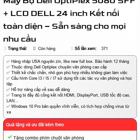
Máy Bộ Dell OptiPlex 5080 SFF
+ LCD DELL 24 inch Kết nối
toàn diện – Sẵn sàng cho mọi
nhu cầu
Trạng thái:
Còn hàng
Số lần xem:
371
✅ Hàng nhập USA nguyên zin, like new full box. Bảo hành 12 tháng
✅ Thuộc dòng Dell Optiplex chuyên văn phòng cao cấp
✅ Thiết kế chắc chắn, nhỏ gọn phù hợp nhiều không gian làm việc
✅ Cấu hình Core I3 / I5 / I7 sử dụng tốt các tác vụ văn phòng và học
tập
✅ Hỗ trợ nâng cấp về sau dễ dàng
✅ Trang bị đầy đủ cổng kết nối:HDMI, DisplayPort, USB tốc độ cao,
LAN...
✅ Windows 10 Pro bản quyền vĩnh viễn, có tích hợp chống virus từ
xa
Quà tặng và ưu đãi kèm theo
Tặng combo phím chuột văn phòng