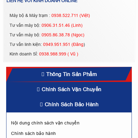
LIÊN HỆ VỚI KINH DOANH ONLINE
Máy bộ & Máy trạm :
0938.522.711 (Việt)
Tư vấn máy bộ:
0906.31.51.46 (Linh)
Tư vấn máy bộ:
0905.86.38.78 (Ngọc)
Tư vấn linh kiện:
0949.951.951 (Đăng
)
Kinh doanh Sỉ:
0938.988.999 ( Vũ )
Thông Tin Sản Phẩm
Chính Sách Vận Chuyển
Chính Sách Bảo Hành
Nội dung chính sách vận chuyển
Chính sách bảo hành