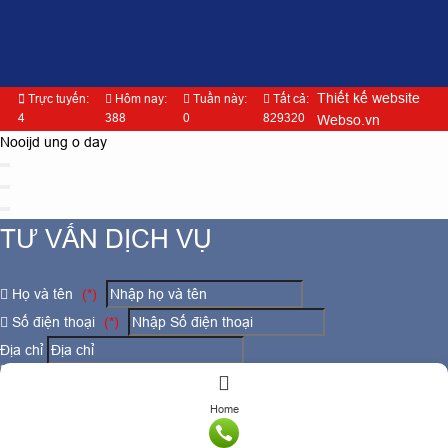
Thiết kế website
Trực tuyến:
Hôm nay:
Tuần này:
Tất cả:
4
388
0
829320
Webso.vn
Nooijd ung o day
TƯ VẤN DỊCH VỤ
Họ và tên
(*)
Số điện thoại
(*)
Địa chỉ
Đăng ký tư vấn
Home
TƯ VẤN DỊCH VỤ