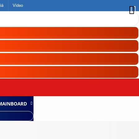
iá
Video
MAINBOARD