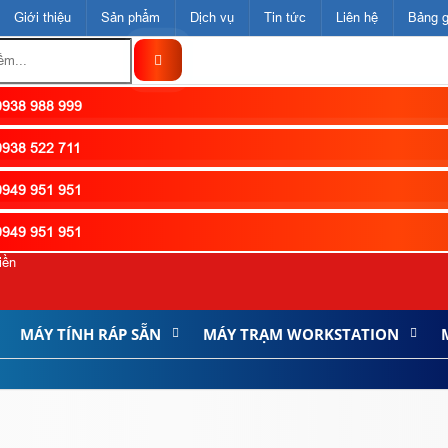
Giới thiệu
Sản phẩm
Dịch vụ
Tin tức
Liên hệ
Bảng g
938 988 999
938 522 711
949 951 951
949 951 951
iền
MÁY TÍNH RÁP SẴN
MÁY TRẠM WORKSTATION