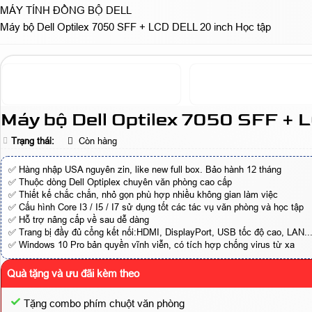
MÁY TÍNH ĐỒNG BỘ DELL
Máy bộ Dell Optilex 7050 SFF + LCD DELL 20 inch Học tập
Máy bộ Dell Optilex 7050 SFF + 
Trạng thái:
Còn hàng
✅ Hàng nhập USA nguyên zin, like new full box. Bảo hành 12 tháng
✅ Thuộc dòng Dell Optiplex chuyên văn phòng cao cấp
✅ Thiết kế chắc chắn, nhỏ gọn phù hợp nhiều không gian làm việc
✅ Cấu hình Core I3 / I5 / I7 sử dụng tốt các tác vụ văn phòng và học tập
✅ Hỗ trợ nâng cấp về sau dễ dàng
✅ Trang bị đầy đủ cổng kết nối:HDMI, DisplayPort, USB tốc độ cao, LAN..
✅ Windows 10 Pro bản quyền vĩnh viễn, có tích hợp chống virus từ xa
Quà tặng và ưu đãi kèm theo
Tặng combo phím chuột văn phòng