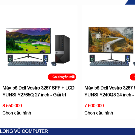
Có khuyến mãi
Máy bộ Dell Vostro 3267 SFF + LCD
Máy bộ Dell Vostro 3267
YUNSI Y2765Q 27 inch - Giải trí
YUNSI Y240Q8 24 inch - G
không giới hạn
không giới hạn
8.550.000
7.600.000
Chọn cấu hình
Chọn cấu hình
LONG VŨ COMPUTER