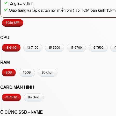
Tặng loa vi tính
Giao hàng và lắp đặt tận nơi miễn phí ( Tp.HCM bán kính 15km
7050 SFF
CPU
i3-6100
i3-7100
i5-6500
i7-6700
i5-7500
i
RAM
8GB
16GB
Bỏ chọn
CARD MÀN HÌNH
GT1010
Bỏ chọn
Ổ CỨNG SSD - NVME