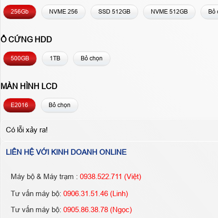
256Gb
NVME 256
SSD 512GB
NVME 512GB
Bỏ 
Ổ CỨNG HDD
500GB
1TB
Bỏ chọn
MÀN HÌNH LCD
E2016
Bỏ chọn
Có lỗi xảy ra!
LIÊN HỆ VỚI KINH DOANH ONLINE
Máy bộ & Máy trạm :
0938.522.711 (Việt)
Tư vấn máy bộ:
0906.31.51.46 (Linh)
Tư vấn máy bộ:
0905.86.38.78 (Ngọc)