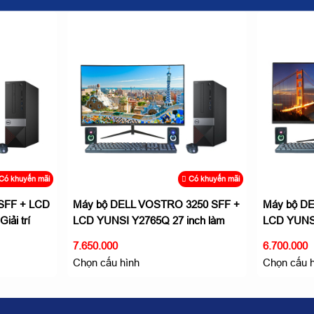
Có khuyến mãi
Có khuyến mãi
 SFF + LCD
Máy bộ DELL VOSTRO 3250 SFF +
Máy bộ D
iải trí
LCD YUNSI Y2765Q 27 inch làm
LCD YUNSI
việc giải trí
việc giải trí
7.650.000
6.700.000
Chọn cấu hình
Chọn cấu 