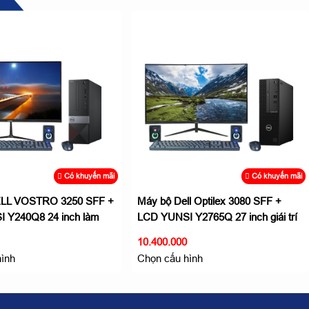
Có khuyến mãi
Có khuyến mãi
ELL VOSTRO 3250 SFF +
Máy bộ Dell Optilex 3080 SFF +
 Y240Q8 24 inch làm
LCD YUNSI Y2765Q 27 inch giái trí
đa phương tiện
10.400.000
hình
Chọn cấu hình