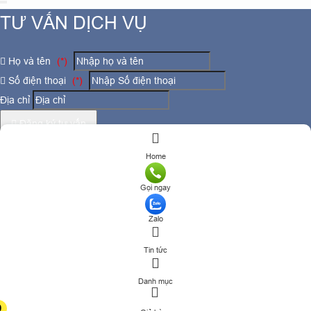
TƯ VẤN DỊCH VỤ
Họ và tên
(*)
Số điện thoại
(*)
Địa chỉ
Đăng ký tư vấn
TƯ VẤN DỊCH VỤ
Home
Họ và tên
(*)
Gọi ngay
Zalo
Số điện thoại
(*)
Tin tức
Địa chỉ
Danh mục
Đăng ký tư vấn
0