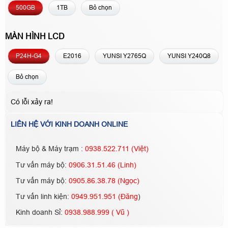
500GB
1TB
Bỏ chọn
MÀN HÌNH LCD
P24H-G4
E2016
YUNSI Y2765Q
YUNSI Y240Q8
Bỏ chọn
Có lỗi xảy ra!
LIÊN HỆ VỚI KINH DOANH ONLINE
Máy bộ & Máy trạm :
0938.522.711 (Việt)
Tư vấn máy bộ:
0906.31.51.46 (Linh)
Tư vấn máy bộ:
0905.86.38.78 (Ngọc)
Tư vấn linh kiện:
0949.951.951 (Đăng
)
Kinh doanh Sỉ:
0938.988.999 ( Vũ )