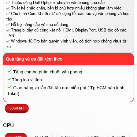
✅ Thuộc dòng Dell Optiplex chuyên văn phòng cao cấp
✅ Thiết kế chắc chắn, bền bỉ phù hợp nhiều không gian làm việc
✅ Cấu hình Core I3 / I5 / I7 sử dụng tốt các tác vụ văn phòng và học
tập
✅ Hỗ trợ nâng cấp về sau dễ dàng
✅ Trang bị đầy đủ cổng kết nối:HDMI, DisplayPort, USB tốc độ cao,
LAN...
✅ Windows 10 Pro bản quyền vĩnh viễn, có tích hợp chống virus từ
xa
Quà tặng và ưu đãi kèm theo
Tặng combo phím chuột văn phòng
Tặng loa vi tính
Giao hàng và lắp đặt tận nơi miễn phí ( Tp.HCM bán kính
15km)
5050 MT
CPU