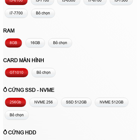
i3-6100
i3-7100
i5-6500
i7-6700
i5-7500
i7-7700
Bỏ chọn
RAM
8GB
16GB
Bỏ chọn
CARD MÀN HÌNH
GT1010
Bỏ chọn
Ổ CỨNG SSD - NVME
256Gb
NVME 256
SSD 512GB
NVME 512GB
Bỏ chọn
Ổ CỨNG HDD