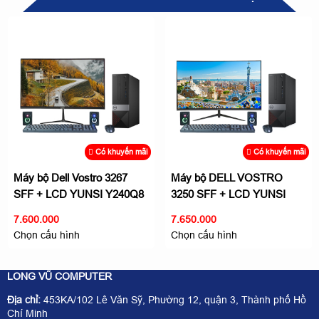
Có khuyến mãi
Có khuyến mãi
Máy bộ Dell Vostro 3267
Máy bộ DELL VOSTRO
SFF + LCD YUNSI Y240Q8
3250 SFF + LCD YUNSI
24 inch - Giải trí không giới
Y2765Q 27 inch làm việc giải
7.600.000
7.650.000
hạn
trí
Chọn cấu hình
Chọn cấu hình
LONG VŨ COMPUTER
Địa chỉ:
453KA/102 Lê Văn Sỹ, Phường 12, quận 3, Thành phố Hồ
Chí Minh