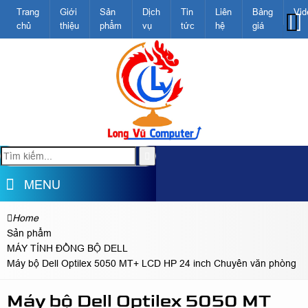
Trang
Giới
Sản
Dịch
Tin
Liên
Bảng
Vid
chủ
thiệu
phẩm
vụ
tức
hệ
giá
MENU
Home
Sản phẩm
MÁY TÍNH ĐỒNG BỘ DELL
Máy bộ Dell Optilex 5050 MT+ LCD HP 24 inch Chuyên văn phòng
Máy bộ Dell Optilex 5050 MT